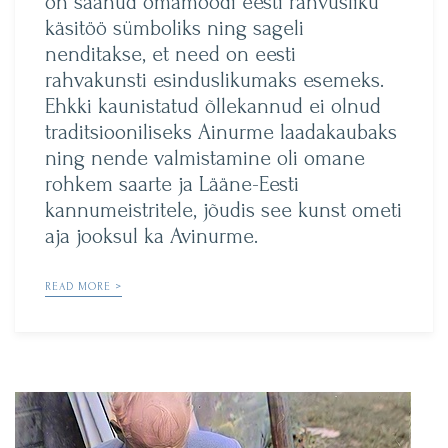
on saanud omamoodi eesti rahvusliku
käsitöö sümboliks ning sageli
nenditakse, et need on eesti
rahvakunsti esinduslikumaks esemeks.
Ehkki kaunistatud õllekannud ei olnud
traditsiooniliseks Ainurme laadakaubaks
ning nende valmistamine oli omane
rohkem saarte ja Lääne-Eesti
kannumeistritele, jõudis see kunst ometi
aja jooksul ka Avinurme.
READ MORE >