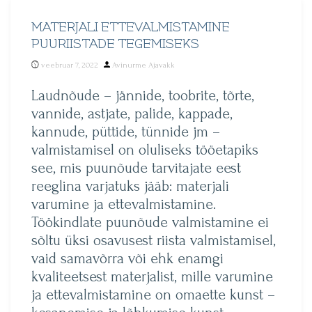
MATERJALI ETTEVALMISTAMINE
PUURIISTADE TEGEMISEKS
Posted
veebruar 7, 2022
Avinurme Ajavakk
by
Laudnõude – jännide, toobrite, tõrte,
vannide, astjate, palide, kappade,
kannude, püttide, tünnide jm –
valmistamisel on oluliseks tööetapiks
see, mis puunõude tarvitajate eest
reeglina varjatuks jääb: materjali
varumine ja ettevalmistamine.
Töökindlate puunõude valmistamine ei
sõltu üksi osavusest riista valmistamisel,
vaid samavõrra või ehk enamgi
kvaliteetsest materjalist, mille varumine
ja ettevalmistamine on omaette kunst –