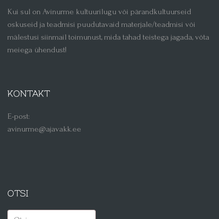
Kui sul on Avinurme kultuurilugu või pärandkultuurseid
oskuseid ja teadmisi puudutavaid materjale/teadmisi või
mälestusi siinmail toimunust, mida tahad teistega jagada, võta
meiega ühendust!
KONTAKT
E-post:
avinurme@ajavakk.ee
OTSI
Otsi: