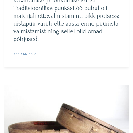
kesanemise ja lõhkumise kunst.
Traditsioonilise puukäsitöö puhul oli
materjali ettevalmistamine pikk protsess:
riistapuu varuti ette aasta enne puuriista
valmistamist ning sellel olid omad
põhjused.
READ MORE >