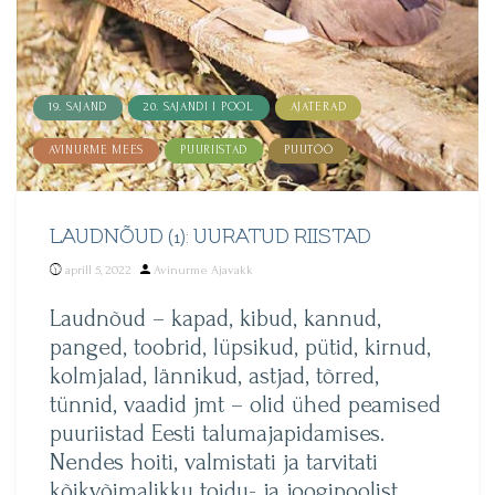
19. SAJAND
20. SAJANDI I POOL
AJATERAD
AVINURME MEES
PUURIISTAD
PUUTÖÖ
LAUDNÕUD (1): UURATUD RIISTAD
Posted
aprill 5, 2022
Avinurme Ajavakk
by
Laudnõud – kapad, kibud, kannud,
panged, toobrid, lüpsikud, pütid, kirnud,
kolmjalad, lännikud, astjad, tõrred,
tünnid, vaadid jmt – olid ühed peamised
puuriistad Eesti talumajapidamises.
Nendes hoiti, valmistati ja tarvitati
kõikvõimalikku toidu- ja joogipoolist,