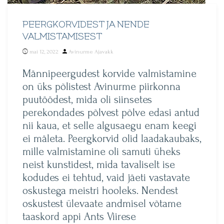
PEERGKORVIDEST JA NENDE
VALMISTAMISEST
Posted
mai 12, 2022
Avinurme Ajavakk
by
Männipeergudest korvide valmistamine
on üks põlistest Avinurme piirkonna
puutöödest, mida oli siinsetes
perekondades põlvest põlve edasi antud
nii kaua, et selle algusaegu enam keegi
ei mäleta. Peergkorvid olid laadakaubaks,
mille valmistamine oli samuti üheks
neist kunstidest, mida tavaliselt ise
kodudes ei tehtud, vaid jäeti vastavate
oskustega meistri hooleks. Nendest
oskustest ülevaate andmisel võtame
taaskord appi Ants Viirese