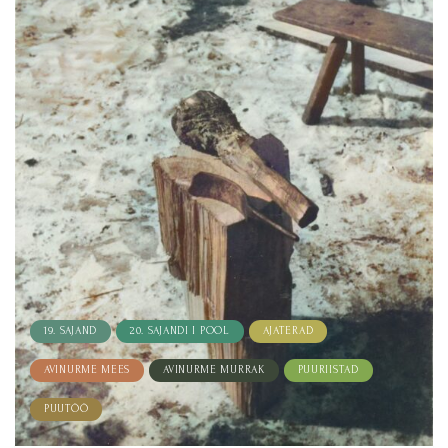
19. SAJAND
20. SAJANDI I POOL
AJATERAD
AVINURME MEES
AVINURME MURRAK
PUURIISTAD
PUUTÖÖ