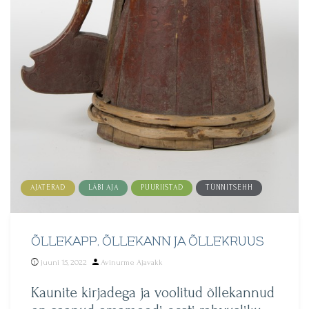
AJATERAD
LÄBI AJA
PUURIISTAD
TÜNNITSEHH
ÕLLEKAPP, ÕLLEKANN JA ÕLLEKRUUS
Posted
juuni 15, 2022
Avinurme Ajavakk
by
Kaunite kirjadega ja voolitud õllekannud