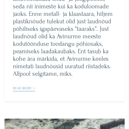
seda nii inimeste kui ka koduloomade
jaoks. Enne metall- ja klaastaara, hiljem
plastiknõude tulekut olid just laudnõud
põhiliseks igapäevaseks “taaraks”. Just
laudnõud olid ka Avinurme meeste
kodutöönduse toodangu põhiosaks,
peamiseks laadakaubaks. Ent tasub ka
kohe ära märkida, et Avinurme keeles
nimetati laudnõusid uuratud riistadeks.
Allpool selgitame, miks.
READ MORE >