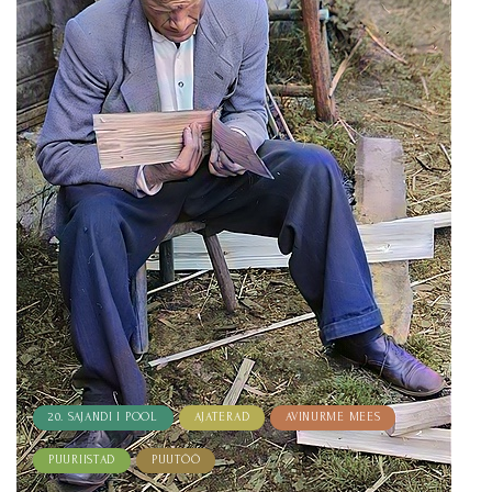
20. SAJANDI I POOL
AJATERAD
AVINURME MEES
PUURIISTAD
PUUTÖÖ