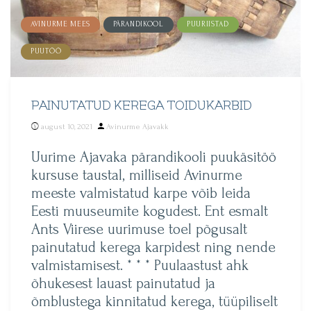
AVINURME MEES
PÄRANDIKOOL
PUURIISTAD
PUUTÖÖ
PAINUTATUD KEREGA TOIDUKARBID
Posted
august 10, 2021
Avinurme Ajavakk
by
Uurime Ajavaka pärandikooli puukäsitöö
kursuse taustal, milliseid Avinurme
meeste valmistatud karpe võib leida
Eesti muuseumite kogudest. Ent esmalt
Ants Viirese uurimuse toel põgusalt
painutatud kerega karpidest ning nende
valmistamisest. * * * Puulaastust ahk
õhukesest lauast painutatud ja
õmblustega kinnitatud kerega, tüüpiliselt