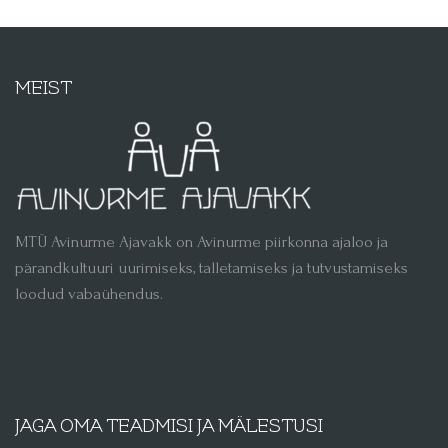
MEIST
MTÜ Avinurme Ajavakk on Avinurme piirkonna ajaloo ja
pärandkultuuri uurimiseks, talletamiseks ja tutvustamiseks
loodud vabaühendus.
JAGA OMA TEADMISI JA MÄLESTUSI