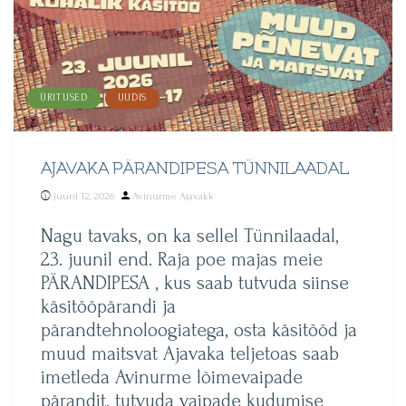
ÜRITUSED
UUDIS
AJAVAKA PÄRANDIPESA TÜNNILAADAL
Posted
juuni 12, 2026
Avinurme Ajavakk
by
Nagu tavaks, on ka sellel Tünnilaadal,
23. juunil end. Raja poe majas meie
PÄRANDIPESA , kus saab tutvuda siinse
käsitööpärandi ja
pärandtehnoloogiatega, osta käsitööd ja
muud maitsvat Ajavaka teljetoas saab
imetleda Avinurme lõimevaipade
pärandit, tutvuda vaipade kudumise