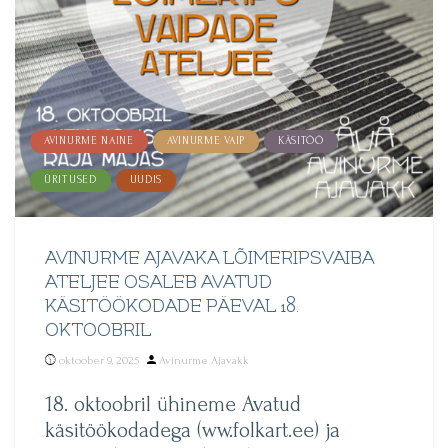
AVINURME NAINE
AVINURME VAIP
KÄSITÖÖ
ÜRITUSED
UUDIS
AVINURME AJAVAKA LÕIMERIPSVAIBA
ATELJEE OSALEB AVATUD
KÄSITÖÖKODADE PÄEVAL 18.
OKTOOBRIL
Posted
oktoober 9, 2025
Avinurme Ajavakk
by
18. oktoobril ühineme Avatud
käsitöökodadega (ww.folkart.ee) ja