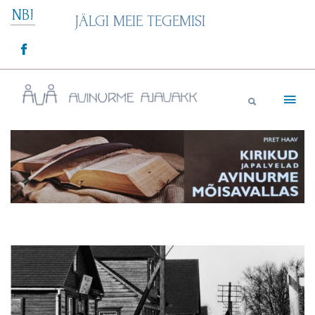
Skip
NB!
JÄLGI MEIE TEGEMISI
to
content
Avinurme Ajavakk
UUDISED