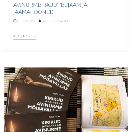
AVINURME RAUDTEEJAAM JA
JAAMAHOONED
Posted
juuli 27, 2026
Avinurme Ajavakk
by
READ MORE >