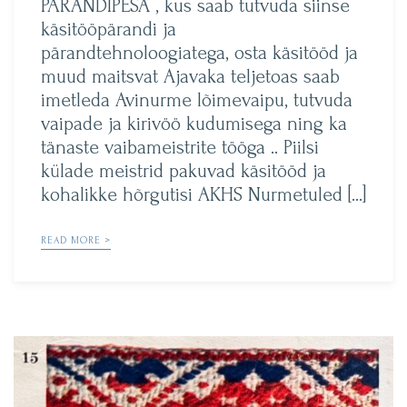
PÄRANDIPESA , kus saab tutvuda siinse
käsitööpärandi ja
pärandtehnoloogiatega, osta käsitööd ja
muud maitsvat Ajavaka teljetoas saab
imetleda Avinurme lõimevaipu, tutvuda
vaipade ja kirivöö kudumisega ning ka
tänaste vaibameistrite tööga .. Piilsi
külade meistrid pakuvad käsitööd ja
kohalikke hõrgutisi AKHS Nurmetuled […]
READ MORE >