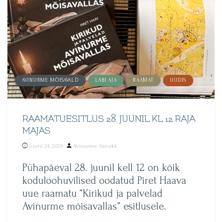
AVINURME MÕISAVALD
LÄBI AJA
RAAMAT
UUDIS
RAAMATUESITLUS 28. JUUNIL KL 12 RAJA
MAJAS
Posted
juuni 24, 2026
Avinurme Ajavakk
by
Pühapäeval 28. juunil kell 12 on kõik
koduloohuvilised oodatud Piret Haava
uue raamatu “Kirikud ja palvelad
Avinurme mõisavallas” esitlusele.