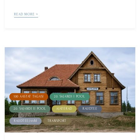
by
READ MORE >
100 AASTAT TAGASI
20. SAJANDI I POOL
20. SAJANDI II POOL
AJATERAD
RAUDTEE
RAUDTEEJAAM
TRANSPORT