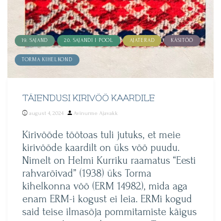
19. SAJAND
20. SAJANDI I POOL
AJATERAD
KÄSITÖÖ
TORMA KIHELKOND
TÄIENDUSI KIRIVÖÖ KAARDILE
Posted
august 4, 2024
Avinurme Ajavakk
by
Kirivööde töötoas tuli jutuks, et meie
kirivööde kaardilt on üks vöö puudu.
Nimelt on Helmi Kurriku raamatus “Eesti
rahvarõivad” (1938) üks Torma
kihelkonna vöö (ERM 14982), mida aga
enam ERM-i kogust ei leia. ERMi kogud
said teise ilmasõja pommitamiste käigus