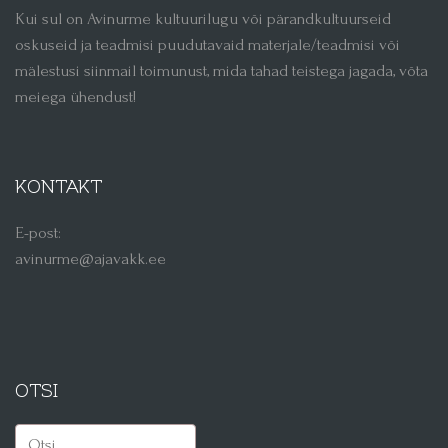
Kui sul on Avinurme kultuurilugu või pärandkultuurseid
oskuseid ja teadmisi puudutavaid materjale/teadmisi või
mälestusi siinmail toimunust, mida tahad teistega jagada, võta
meiega ühendust!
KONTAKT
E-post:
avinurme@ajavakk.ee
OTSI
Otsi: