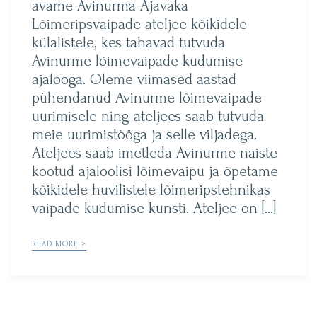
avame Avinurma Ajavaka
Lõimeripsvaipade ateljee kõikidele
külalistele, kes tahavad tutvuda
Avinurme lõimevaipade kudumise
ajalooga. Oleme viimased aastad
pühendanud Avinurme lõimevaipade
uurimisele ning ateljees saab tutvuda
meie uurimistööga ja selle viljadega.
Ateljees saab imetleda Avinurme naiste
kootud ajaloolisi lõimevaipu ja õpetame
kõikidele huvilistele lõimeripstehnikas
vaipade kudumise kunsti. Ateljee on […]
READ MORE >