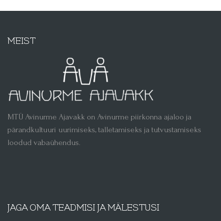
MEIST
MTÜ Avinurme Ajavakk on Avinurme piirkonna ajaloo ja
pärandkultuuri uurimiseks, talletamiseks ja tutvustamiseks
loodud vabaühendus.
JAGA OMA TEADMISI JA MÄLESTUSI