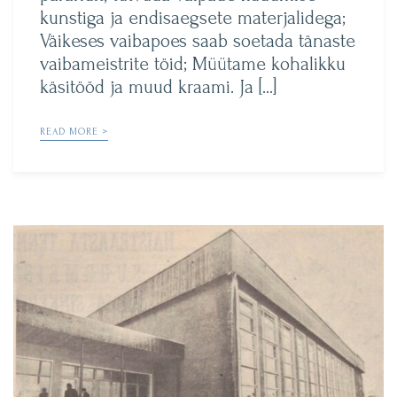
kunstiga ja endisaegsete materjalidega;
Väikeses vaibapoes saab soetada tänaste
vaibameistrite töid; Müütame kohalikku
käsitööd ja muud kraami. Ja […]
READ MORE >