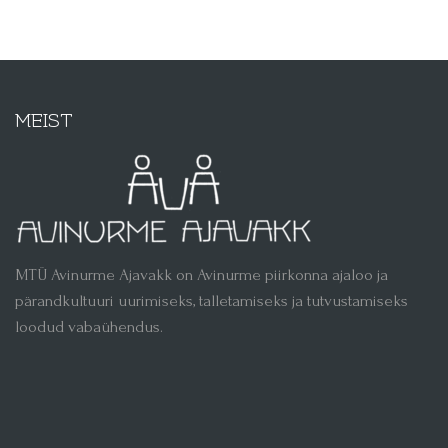
MEIST
MTÜ Avinurme Ajavakk on Avinurme piirkonna ajaloo ja
pärandkultuuri uurimiseks, talletamiseks ja tutvustamiseks
loodud vabaühendus.