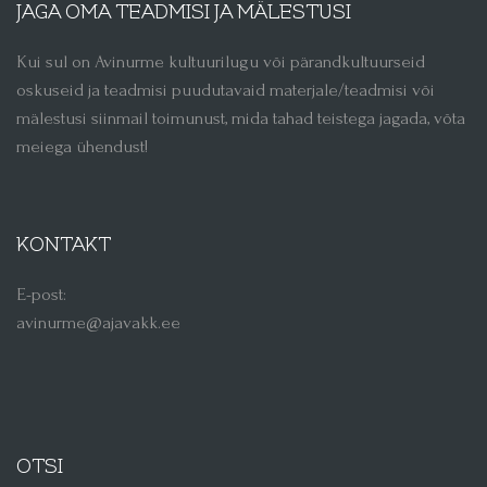
JAGA OMA TEADMISI JA MÄLESTUSI
Kui sul on Avinurme kultuurilugu või pärandkultuurseid
oskuseid ja teadmisi puudutavaid materjale/teadmisi või
mälestusi siinmail toimunust, mida tahad teistega jagada, võta
meiega ühendust!
KONTAKT
E-post:
avinurme@ajavakk.ee
OTSI