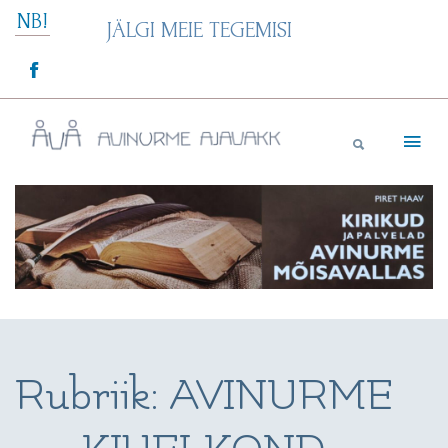
Skip
NB!
JÄLGI MEIE TEGEMISI
to
content
Avinurme Ajavakk
Rubriik:
AVINURME