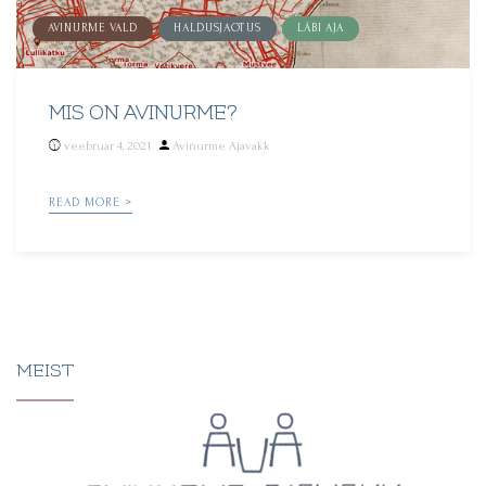
AVINURME VALD
HALDUSJAOTUS
LÄBI AJA
MIS ON AVINURME?
Posted
veebruar 4, 2021
Avinurme Ajavakk
by
READ MORE >
MEIST