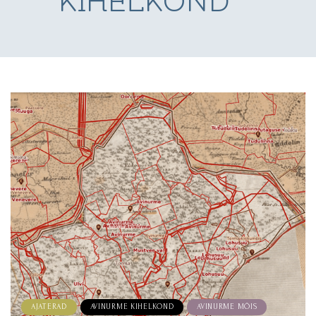
KIHELKOND
AJATERAD
AVINURME KIHELKOND
AVINURME MÕIS