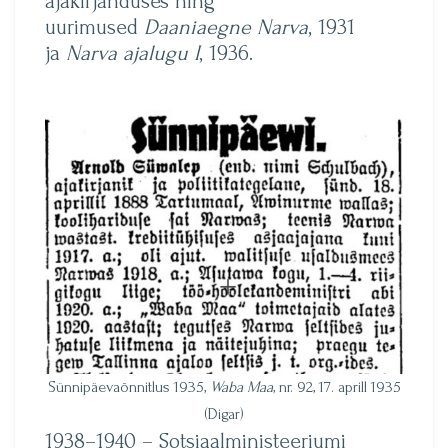
ajakirjanduses ning
uurimused
Daaniaegne Narva
, 1931
ja
Narva ajalugu I
, 1936.
Sünnipäevaõnnitlus 1935,
Waba Maa
, nr. 92, 17. aprill 1935
(Digar)
1938–1940 – Sotsiaalministeeriumi