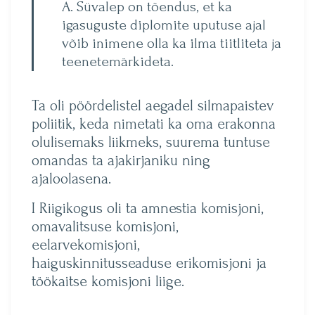
A. Süvalep on tõendus, et ka
igasuguste diplomite uputuse ajal
võib inimene olla ka ilma tiitliteta ja
teenetemärkideta.
Ta oli pöördelistel aegadel silmapaistev
poliitik, keda nimetati ka oma erakonna
olulisemaks liikmeks, suurema tuntuse
omandas ta ajakirjaniku ning
ajaloolasena.
I Riigikogus oli ta amnestia komisjoni,
omavalitsuse komisjoni,
eelarvekomisjoni,
haiguskinnitusseaduse erikomisjoni ja
töökaitse komisjoni liige.