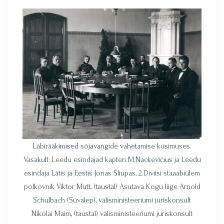
Läbirääkimised sõjavangide vahetamise küsimuses.
Vasakult: Leedu esindajad kapten M.Nackevičius ja Leedu
esindaja Lätis ja Eestis Jonas Šliupas, 2.Diviisi staaabiülem
polkovnik Viktor Mutt, (taustal) Asutava Kogu liige Arnold
Schulbach (Süvalep), välisministeeriumi juriskonsult
Nikolai Maim, (taustal) välisministeeriumi juriskonsult