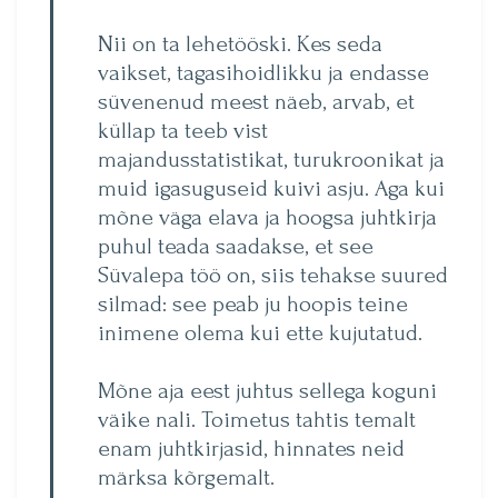
Nii on ta lehetööski. Kes seda
vaikset, tagasihoidlikku ja endasse
süvenenud meest näeb, arvab, et
küllap ta teeb vist
majandusstatistikat, turukroonikat ja
muid igasuguseid kuivi asju. Aga kui
mõne väga elava ja hoogsa juhtkirja
puhul teada saadakse, et see
Süvalepa töö on, siis tehakse suured
silmad: see peab ju hoopis teine
inimene olema kui ette kujutatud.
Mõne aja eest juhtus sellega koguni
väike nali. Toimetus tahtis temalt
enam juhtkirjasid, hinnates neid
märksa kõrgemalt.