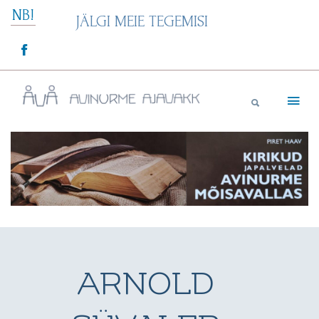
Skip
NB!
JÄLGI MEIE TEGEMISI
to
content
Avinurme Ajavakk
ARNOLD