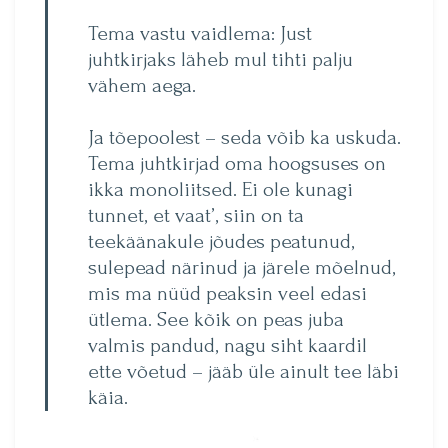
Tema vastu vaidlema: Just
juhtkirjaks läheb mul tihti palju
vähem aega.
Ja tõepoolest – seda võib ka uskuda.
Tema juhtkirjad oma hoogsuses on
ikka monoliitsed. Ei ole kunagi
tunnet, et vaat’, siin on ta
teekäänakule jõudes peatunud,
sulepead närinud ja järele mõelnud,
mis ma nüüd peaksin veel edasi
ütlema. See kõik on peas juba
valmis pandud, nagu siht kaardil
ette võetud – jääb üle ainult tee läbi
käia.