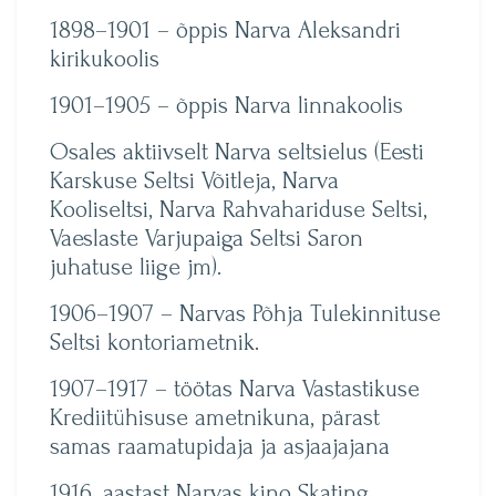
1898–1901 – õppis Narva Aleksandri
kirikukoolis
1901–1905 – õppis Narva linnakoolis
Osales aktiivselt Narva seltsielus (Eesti
Karskuse Seltsi Võitleja, Narva
Kooliseltsi, Narva Rahvahariduse Seltsi,
Vaeslaste Varjupaiga Seltsi Saron
juhatuse liige jm).
1906–1907 – Narvas Põhja Tulekinnituse
Seltsi kontoriametnik.
1907–1917 – töötas Narva Vastastikuse
Krediitühisuse ametnikuna, pärast
samas raamatupidaja ja asjaajajana
1916. aastast Narvas kino Skating