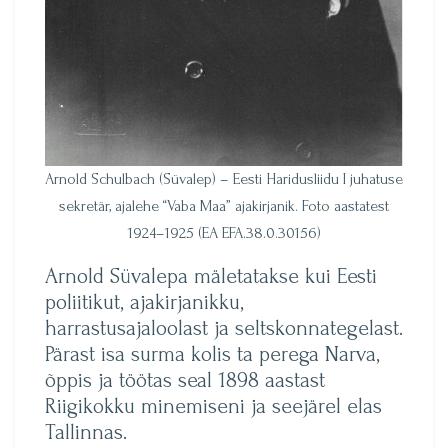
Arnold Schulbach (Süvalep) – Eesti Haridusliidu I juhatuse
sekretär, ajalehe “Vaba Maa” ajakirjanik. Foto aastatest
1924–1925 (EA EFA.38.0.30156)
Arnold Süvalepa mäletatakse kui Eesti
poliitikut, ajakirjanikku,
harrastusajaloolast ja seltskonnategelast.
Pärast isa surma kolis ta perega Narva,
õppis ja töötas seal 1898 aastast
Riigikokku minemiseni ja seejärel elas
Tallinnas.