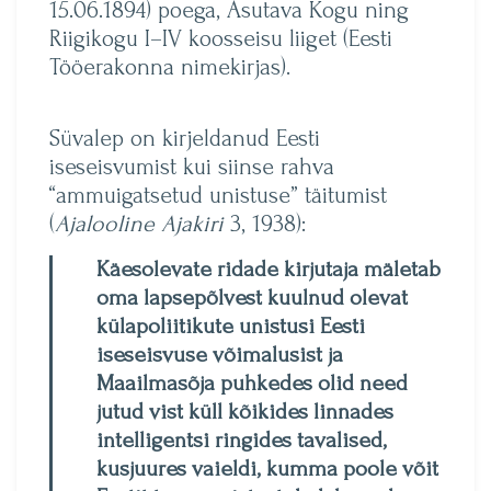
15.06.1894) poega, Asutava Kogu ning
Riigikogu I–IV koosseisu liiget (Eesti
Tööerakonna nimekirjas).
Süvalep on kirjeldanud Eesti
iseseisvumist kui siinse rahva
“ammuigatsetud unistuse” täitumist
(
Ajalooline Ajakiri
3, 1938):
Käesolevate ridade kirjutaja mäletab
oma lapsepõlvest kuulnud olevat
külapoliitikute unistusi Eesti
iseseisvuse võimalusist ja
Maailmasõja puhkedes olid need
jutud vist küll kõikides linnades
intelligentsi ringides tavalised,
kusjuures vaieldi, kumma poole võit