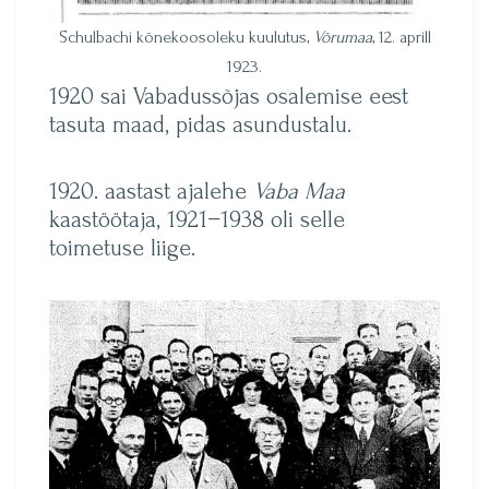
Schulbachi kõnekoosoleku kuulutus,
Võrumaa
, 12. aprill
1923.
1920 sai Vabadussõjas osalemise eest
tasuta maad, pidas asundustalu.
1920. aastast ajalehe
Vaba Maa
kaastöötaja, 1921−1938 oli selle
toimetuse liige.