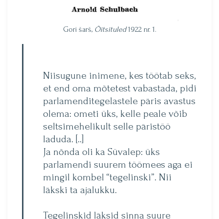
Gori šarš,
Õitsituled
1922 nr. 1.
Niisugune inimene, kes töötab seks,
et end oma mõtetest vabastada, pidi
parlamenditegelastele päris avastus
olema: ometi üks, kelle peale võib
seltsimehelikult selle päristöö
laduda. [..]
Ja nõnda oli ka Süvalep: üks
parlamendi suurem töömees aga ei
mingil kombel “tegelinski”. Nii
läkski ta ajalukku.
Tegelinskid läksid sinna suure