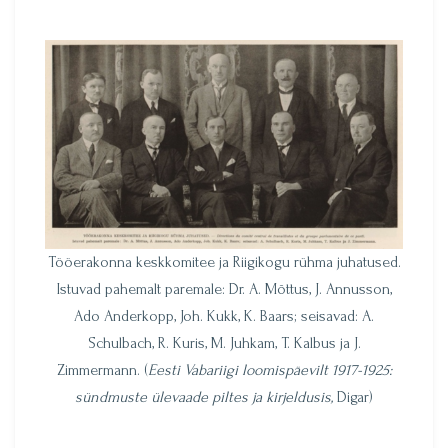
Tööerakonna keskkomitee ja Riigikogu rühma juhatused.
Istuvad pahemalt paremale: Dr. A. Mõttus, J. Annusson,
Ado Anderkopp, Joh. Kukk, K. Baars; seisavad: A.
Schulbach, R. Kuris, M. Juhkam, T. Kalbus ja J.
Zimmermann. (
Eesti Vabariigi loomispäevilt 1917-1925:
sündmuste ülevaade piltes ja kirjeldusis,
Digar)