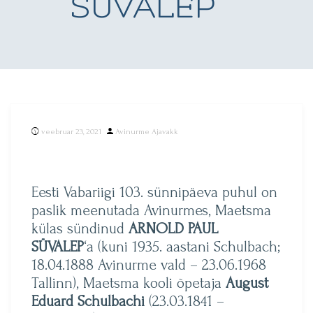
SÜVALEP
Posted
veebruar 23, 2021
Avinurme Ajavakk
by
Eesti Vabariigi 103. sünnipäeva puhul on
paslik meenutada Avinurmes, Maetsma
külas sündinud
ARNOLD PAUL
SÜVALEP
‘a (kuni 1935. aastani Schulbach;
18.04.1888 Avinurme vald – 23.06.1968
Tallinn), Maetsma kooli õpetaja
August
Eduard Schulbachi
(23.03.1841 –