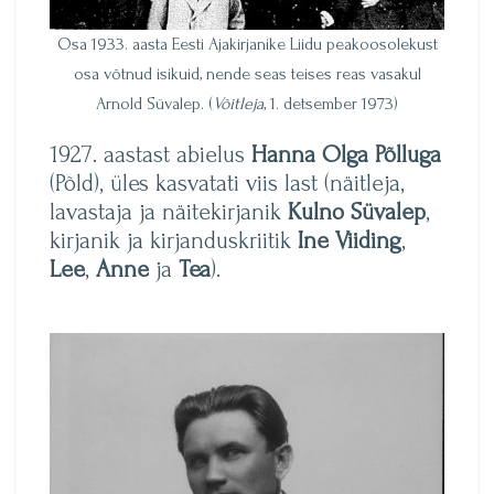
Osa 1933. aasta Eesti Ajakirjanike Liidu peakoosolekust
osa võtnud isikuid, nende seas teises reas vasakul
Arnold Süvalep. (
Võitleja
, 1. detsember 1973)
1927. aastast abielus
Hanna Olga Põlluga
(Põld), üles kasvatati viis last (näitleja,
lavastaja ja näitekirjanik
Kulno Süvalep
,
kirjanik ja kirjanduskriitik
Ine Viiding
,
Lee
,
Anne
ja
Tea
).