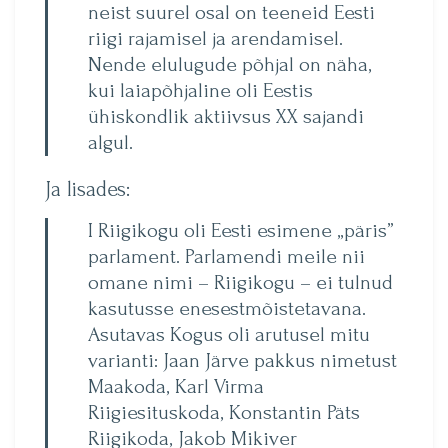
neist suurel osal on teeneid Eesti
riigi rajamisel ja arendamisel.
Nende elulugude põhjal on näha,
kui laiapõhjaline oli Eestis
ühiskondlik aktiivsus XX sajandi
algul.
Ja lisades:
I Riigikogu oli Eesti esimene „päris”
parlament. Parlamendi meile nii
omane nimi – Riigikogu – ei tulnud
kasutusse enesestmõistetavana.
Asutavas Kogus oli arutusel mitu
varianti: Jaan Järve pakkus nimetust
Maakoda, Karl Virma
Riigiesituskoda, Konstantin Päts
Riigikoda, Jakob Mikiver