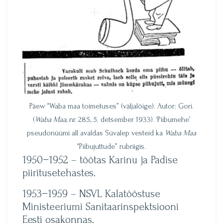
Päew “Waba maa toimetuses” (väljalõige). Autor: Gori.
(
Waba Maa
, nr. 285, 5. detsember 1933). ‘Piibumehe’
pseudonüümi all avaldas Süvalep vesteid ka
Waba Maa
“Piibujuttude” rubriigis.
1950−1952 – töötas Karinu ja Padise
piiritusetehastes.
1953−1959 – NSVL Kalatööstuse
Ministeeriumi Sanitaarinspektsiooni
Eesti osakonnas.