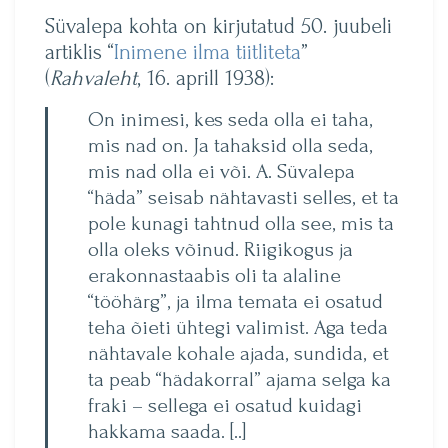
Süvalepa kohta on kirjutatud 50. juubeli
artiklis “
Inimene ilma tiitliteta
”
(
Rahvaleht
, 16. aprill 1938):
On inimesi, kes seda olla ei taha,
mis nad on. Ja tahaksid olla seda,
mis nad olla ei või. A. Süvalepa
“häda” seisab nähtavasti selles, et ta
pole kunagi tahtnud olla see, mis ta
olla oleks võinud. Riigikogus ja
erakonnastaabis oli ta alaline
“tööhärg”, ja ilma temata ei osatud
teha õieti ühtegi valimist. Aga teda
nähtavale kohale ajada, sundida, et
ta peab “hädakorral” ajama selga ka
fraki – sellega ei osatud kuidagi
hakkama saada. [..]