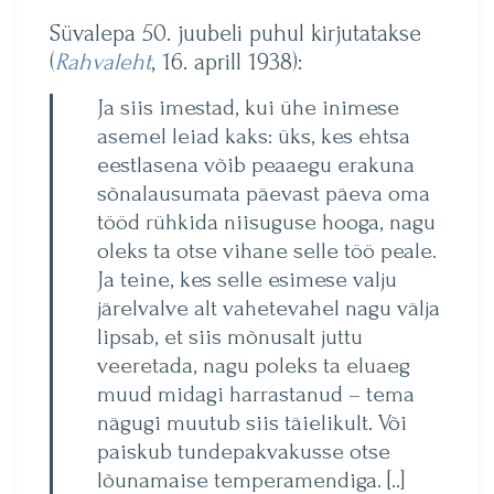
Süvalepa 50. juubeli puhul kirjutatakse
(
Rahvaleht
, 16. aprill 1938):
Ja siis imestad, kui ühe inimese
asemel leiad kaks: üks, kes ehtsa
eestlasena võib peaaegu erakuna
sõnalausumata päevast päeva oma
tööd rühkida niisuguse hooga, nagu
oleks ta otse vihane selle töö peale.
Ja teine, kes selle esimese valju
järelvalve alt vahetevahel nagu välja
lipsab, et siis mõnusalt juttu
veeretada, nagu poleks ta eluaeg
muud midagi harrastanud – tema
nägugi muutub siis täielikult. Või
paiskub tundepakvakusse otse
lõunamaise temperamendiga. [..]