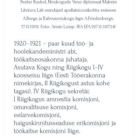
Peeter Ruubel, Nõukogude Vene diplomaat Maksim
Litvinov, Läti esindajad apellatsioonikohtu esimees
A.Bergs ja Rahvusnõukogu liige A.Friedenbergs.
17.11.1919. Foto: Armin Lomp. (RA EFA.197.0.39734)
1920–1921 – paar kuud töö- ja
hoolekandeministri abi,
töökaitseosakonna juhataja.
Asutava Kogu ning Riigikogu I–IV
koosseisu liige (Eesti Tööerakonna
nimekirjas, II Riigikogust astus kohe
tagasi). IV Riigikogu sekretär.
I Riigikogus amnestia komisjoni,
omavalitsuse komisjoni,
eelarvekomisjoni,
haiguskinnitusseaduse erikomisjoni ja
töökaitse komisjoni liige.