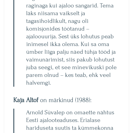
raginaga kui ajaloo sangarid. Tema
läks niisama vaikselt ja
tagasihoidlikult, nagu oli
komisjonides töötanud –
ajaloouurija. Sest üks lohutus peab
inimesel ikka olema. Kui sa oma
ümber liiga palju näed tühja tööd ja
vaimunärimist, siis pakub lohutust
juba seegi, et see minevikuski pole
parem olnud – kes teab, ehk veel
halvemgi.
Kaja Altof
on märkinud (1988):
Arnold Süvalep on omaette nähtus
Eesti ajalooteaduses. Erialase
hariduseta suutis ta kümmekonna