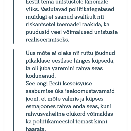
Eestit tema unistustele lähemale
viiks. Vastutavad poliitikategelased
muidugi ei saanud avalikult nii
riskantsetel teemadel rääkida, ka
puudusid veel võimalused unistuste
realiseerimiseks.
Uus mõte ei oleks nii ruttu jõudnud
pikaldase eestlase hinges küpseda,
ta oli juba varemini rahva seas
kodunenud.
See ongi Eesti Iseseisvuse
saabumise üks iseloomustavamaid
jooni, et mõte valmis ja küpses
esmajoones rahva enda seas, kuni
rahvusvaheline olukord võimaldas
ka poliitikameestel temast kinni
haarata.