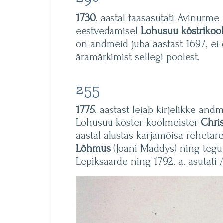
1730
. aastal taasasutati Avinurm
eestvedamisel
Lohusuu köstrikoo
on andmeid juba aastast 1697, ei 
äramärkimist sellegi poolest.
255
1775
. aastast leiab kirjelikke an
Lohusuu köster-koolmeister
Chri
aastal alustas karjamõisa rehetar
Lõhmus
(Joani Maddys) ning tegut
Lepiksaarde ning 1792. a. asutati 