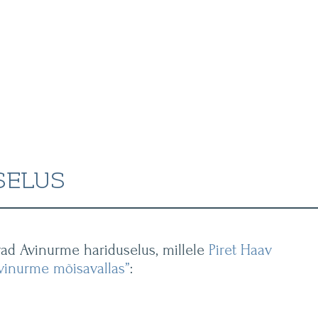
SELUS
vad Avinurme hariduselus, millele
Piret Haav
vinurme mõisavallas”
: