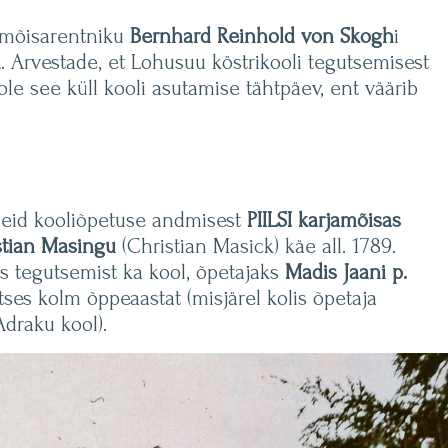
e mõisarentniku
Bernhard Reinhold von Skogh
i
l
. Arvestade, et Lohusuu köstrikooli tegutsemisest
ole see küll kooli asutamise tähtpäev, ent väärib
dmeid kooliõpetuse andmisest
PIILSI karjamõisas
stian Masingu
(Christian Masick) käe all. 1789.
es tegutsemist ka kool, õpetajaks
Madis Jaani p.
ses kolm õppeaastat (misjärel kolis õpetaja
Adraku kool).