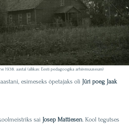
ne 1938. aastal (allikas: Eesti pedagoogika arhiivmuuseum)
aastani, esimeseks õpetajaks oli
Jüri poeg Jaak
 koolmeistriks sai
Josep Mattiesen
. Kool tegutses