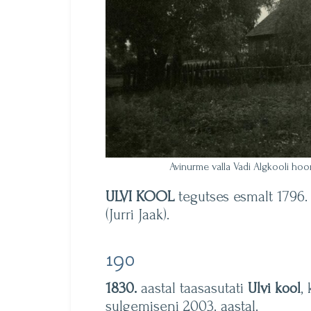
Avinurme valla Vadi Algkooli hoo
ULVI KOOL
tegutses esmalt 1796. 
(Jurri Jaak).
190
1830.
aastal taasasutati
Ulvi kool
,
sulgemiseni 2003. aastal.