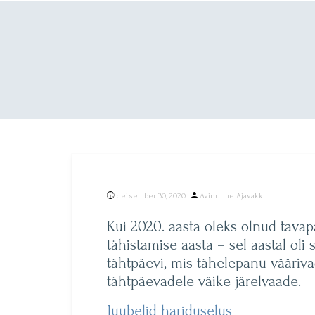
Posted
detsember 30, 2020
Avinurme Ajavakk
by
Kui 2020. aasta oleks olnud tava
tähistamise aasta – sel aastal o
tähtpäevi, mis tähelepanu vääriv
tähtpäevadele väike järelvaade.
Juubelid hariduselus