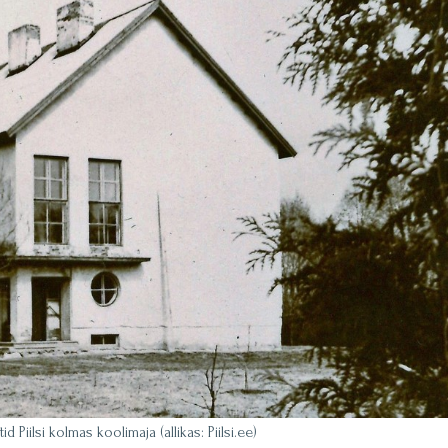
tid Piilsi kolmas koolimaja (allikas: Piilsi.ee)