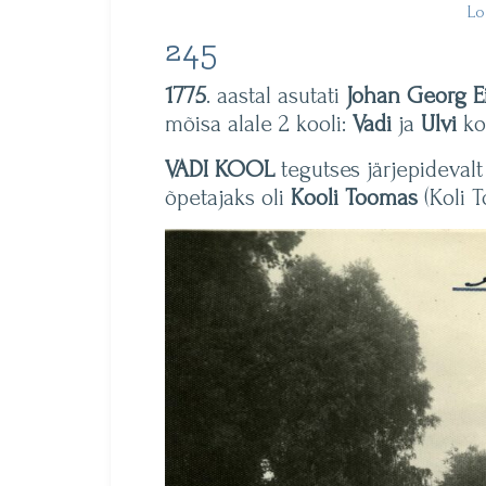
Loe
245
1775
. aastal asutati
Johan Georg E
mõisa alale 2 kooli:
Vadi
ja
Ulvi
koo
VADI KOOL
tegutses järjepideval
õpetajaks oli
Kooli Toomas
(Koli T