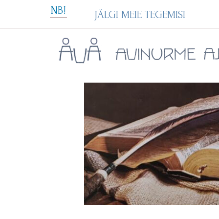
Skip
NB!
JÄLGI MEIE TEGEMISI
to
content
Avinurme Ajavakk