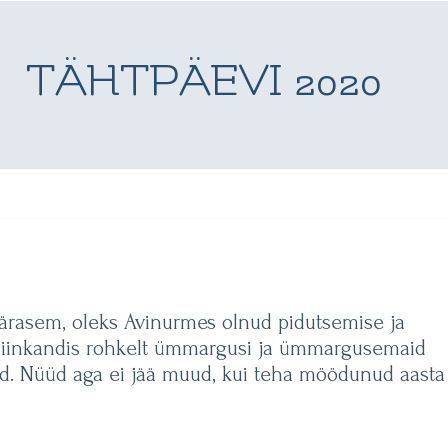
TÄHTPÄEVI 2020
pärasem, oleks Avinurmes olnud pidutsemise ja
li siinkandis rohkelt ümmargusi ja ümmargusemaid
ad. Nüüd aga ei jää muud, kui teha möödunud aasta