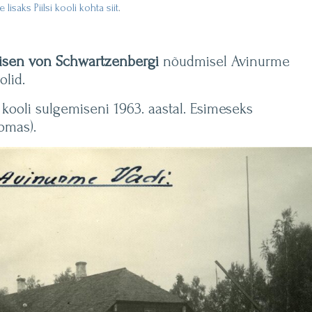
 lisaks Piilsi kooli kohta siit
.
isen von Schwartzenbergi
nõudmisel Avinurme
lid.
t kooli sulgemiseni 1963. aastal. Esimeseks
omas).