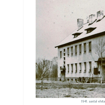
1941. aastal ehita