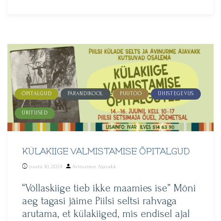
ÕPITALGUD
PÄRANDIKOOL
PUUTÖÖ
ÜHISTEGEVUS
ÜRITUSED
KÜLAKIIGE VALMISTAMISE ÕPITALGUD
Posted
juuni 10, 2024
Avinurme Ajavakk
by
“Võllaskiige tieb ikke maamies ise” Mõni
aeg tagasi jäime Piilsi seltsi rahvaga
arutama, et külakiiged, mis endisel ajal