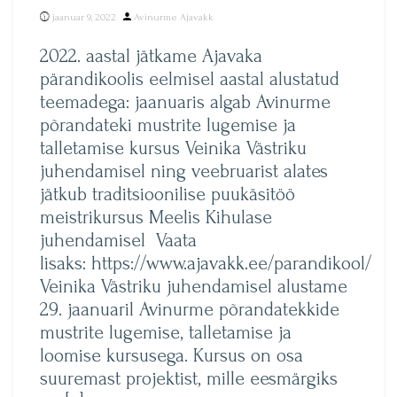
Posted
jaanuar 9, 2022
Avinurme Ajavakk
by
2022. aastal jätkame Ajavaka
pärandikoolis eelmisel aastal alustatud
teemadega: jaanuaris algab Avinurme
põrandateki mustrite lugemise ja
talletamise kursus Veinika Västriku
juhendamisel ning veebruarist alates
jätkub traditsioonilise puukäsitöö
meistrikursus Meelis Kihulase
juhendamisel Vaata
lisaks: https://www.ajavakk.ee/parandikool/
Veinika Västriku juhendamisel alustame
29. jaanuaril Avinurme põrandatekkide
mustrite lugemise, talletamise ja
loomise kursusega. Kursus on osa
suuremast projektist, mille eesmärgiks