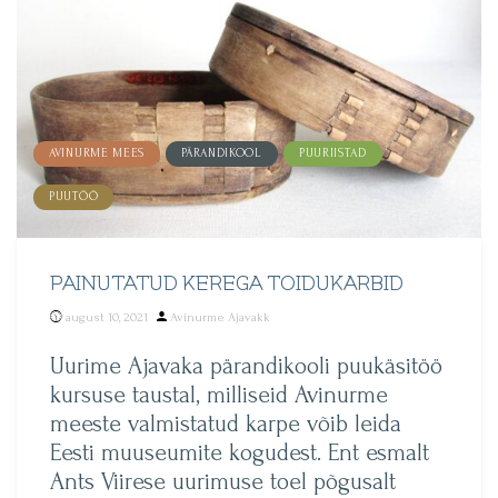
AVINURME MEES
PÄRANDIKOOL
PUURIISTAD
PUUTÖÖ
PAINUTATUD KEREGA TOIDUKARBID
Posted
august 10, 2021
Avinurme Ajavakk
by
Uurime Ajavaka pärandikooli puukäsitöö
kursuse taustal, milliseid Avinurme
meeste valmistatud karpe võib leida
Eesti muuseumite kogudest. Ent esmalt
Ants Viirese uurimuse toel põgusalt