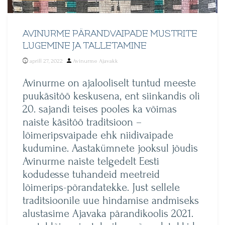
AVINURME PÄRANDVAIPADE MUSTRITE
LUGEMINE JA TALLETAMINE
Posted
aprill 27, 2022
Avinurme Ajavakk
by
Avinurme on ajalooliselt tuntud meeste
puukäsitöö keskusena, ent siinkandis oli
20. sajandi teises pooles ka võimas
naiste käsitöö traditsioon –
lõimeripsvaipade ehk niidivaipade
kudumine. Aastakümnete jooksul jõudis
Avinurme naiste telgedelt Eesti
kodudesse tuhandeid meetreid
lõimerips-põrandatekke. Just sellele
traditsioonile uue hindamise andmiseks
alustasime Ajavaka pärandikoolis 2021.