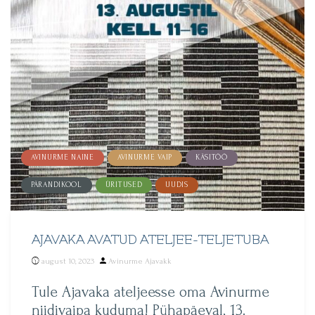
AVINURME NAINE
AVINURME VAIP
KÄSITÖÖ
PÄRANDIKOOL
ÜRITUSED
UUDIS
AJAVAKA AVATUD ATELJEE-TELJETUBA
Posted
august 10, 2023
Avinurme Ajavakk
by
Tule Ajavaka ateljeesse oma Avinurme
niidivaipa kuduma! Pühapäeval, 13.