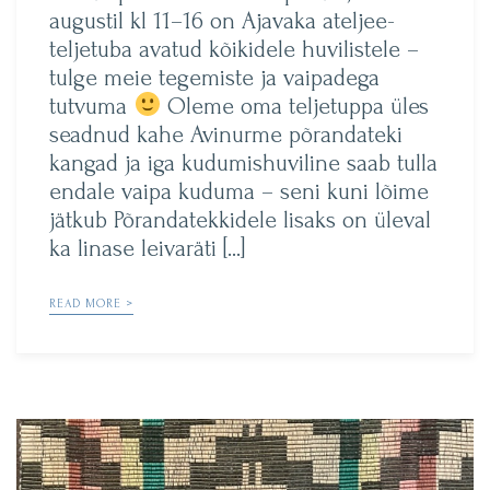
augustil kl 11–16 on Ajavaka ateljee-
teljetuba avatud kõikidele huvilistele –
tulge meie tegemiste ja vaipadega
tutvuma
Oleme oma teljetuppa üles
seadnud kahe Avinurme põrandateki
kangad ja iga kudumishuviline saab tulla
endale vaipa kuduma – seni kuni lõime
jätkub Põrandatekkidele lisaks on üleval
ka linase leivaräti […]
READ MORE >