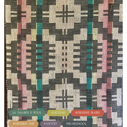
20. SAJANDI II POOL
AJATERAD
AVINURME NAINE
AVINURME VAIP
KÄSITÖÖ
PÄRANDIKOOL