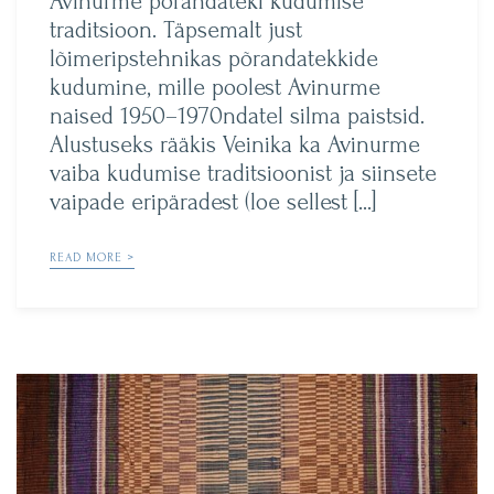
Avinurme põrandateki kudumise
traditsioon. Täpsemalt just
lõimeripstehnikas põrandatekkide
kudumine, mille poolest Avinurme
naised 1950–1970ndatel silma paistsid.
Alustuseks rääkis Veinika ka Avinurme
vaiba kudumise traditsioonist ja siinsete
vaipade eripäradest (loe sellest […]
READ MORE >