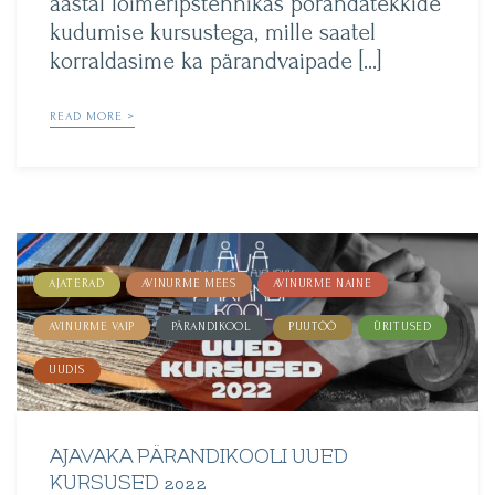
aastal lõimeripstehnikas põrandatekkide
kudumise kursustega, mille saatel
korraldasime ka pärandvaipade […]
READ MORE >
AJATERAD
AVINURME MEES
AVINURME NAINE
AVINURME VAIP
PÄRANDIKOOL
PUUTÖÖ
ÜRITUSED
UUDIS
AJAVAKA PÄRANDIKOOLI UUED
KURSUSED 2022