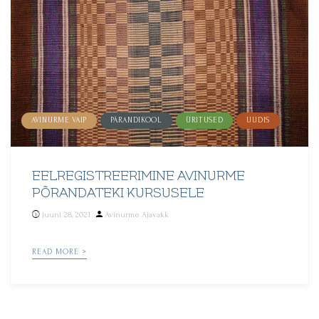
AVINURME VAIP
PÄRANDIKOOL
ÜRITUSED
UUDIS
EELREGISTREERIMINE AVINURME
PÕRANDATEKI KURSUSELE
Posted
juuni 28, 2021
Avinurme Ajavakk
by
READ MORE >