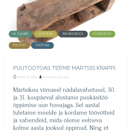
19. SAJAND
AJATERAD
PÄRANDIKOOL
PUURIISTAD
PUUTÖÖ
TÖÖTUBA
PUUTÖÖTOAS TEEME MÄRTSIS KRAPPI
Posted
märts 14, 2024
Avinurme Ajavakk
by
Märtsikuu viimasel nädalavahetusel, 30.
ja 31. kuupäeval alustame puukäsitöö
õppimise uue hooajaga. Sel aastal
tuletame meelde ja kordame töövõtteid
ja vahendeid, mida oleme eelneva
kolme aasta jooksul õppinud. Ning et