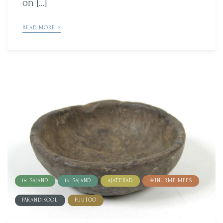
on […]
READ MORE >
18. SAJAND
19. SAJAND
AJATERAD
AVINURME MEES
PÄRANDIKOOL
PUUTÖÖ