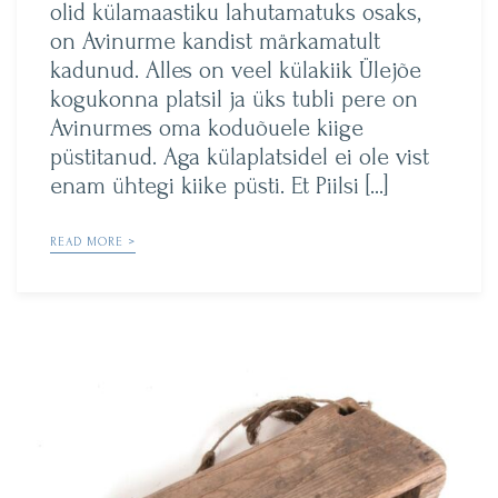
olid külamaastiku lahutamatuks osaks,
on Avinurme kandist märkamatult
kadunud. Alles on veel külakiik Ülejõe
kogukonna platsil ja üks tubli pere on
Avinurmes oma koduõuele kiige
püstitanud. Aga külaplatsidel ei ole vist
enam ühtegi kiike püsti. Et Piilsi […]
READ MORE >