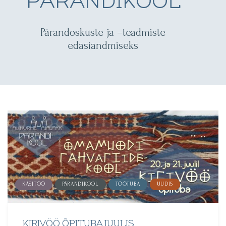
PÄRANDIKOOL
Pärandoskuste ja –teadmiste
edasiandmiseks
KÄSITÖÖ
PÄRANDIKOOL
TÖÖTUBA
UUDIS
KIRIVÖÖ ÕPITUBA JUULIS