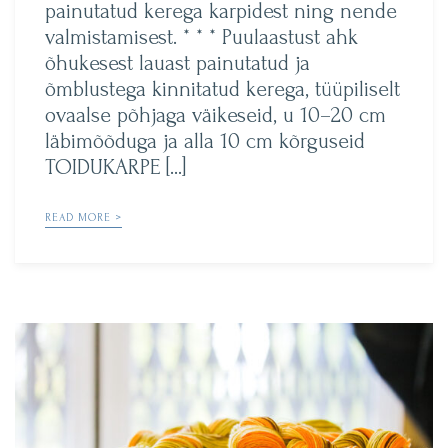
painutatud kerega karpidest ning nende
valmistamisest. * * * Puulaastust ahk
õhukesest lauast painutatud ja
õmblustega kinnitatud kerega, tüüpiliselt
ovaalse põhjaga väikeseid, u 10–20 cm
läbimõõduga ja alla 10 cm kõrguseid
TOIDUKARPE […]
READ MORE >