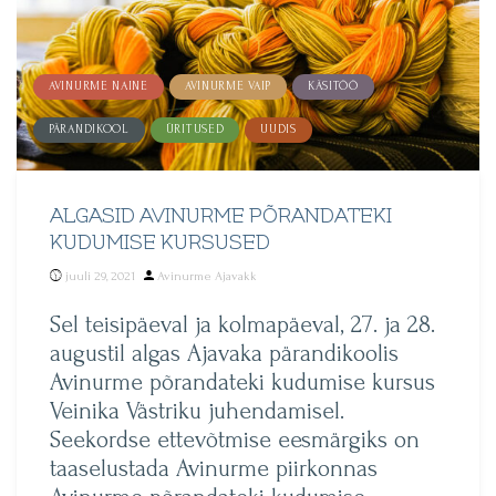
AVINURME NAINE
AVINURME VAIP
KÄSITÖÖ
PÄRANDIKOOL
ÜRITUSED
UUDIS
ALGASID AVINURME PÕRANDATEKI
KUDUMISE KURSUSED
Posted
juuli 29, 2021
Avinurme Ajavakk
by
Sel teisipäeval ja kolmapäeval, 27. ja 28.
augustil algas Ajavaka pärandikoolis
Avinurme põrandateki kudumise kursus
Veinika Västriku juhendamisel.
Seekordse ettevõtmise eesmärgiks on
taaselustada Avinurme piirkonnas