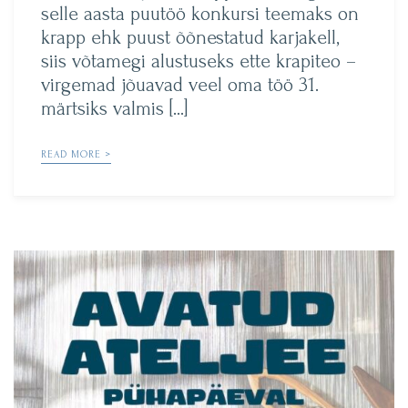
selle aasta puutöö konkursi teemaks on
krapp ehk puust õõnestatud karjakell,
siis võtamegi alustuseks ette krapiteo –
virgemad jõuavad veel oma töö 31.
märtsiks valmis […]
READ MORE >