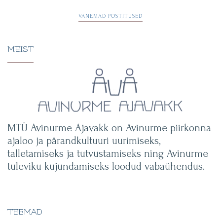
Navigeerimine
VANEMAD POSTITUSED
MEIST
MTÜ Avinurme Ajavakk on Avinurme piirkonna
ajaloo ja pärandkultuuri uurimiseks,
talletamiseks ja tutvustamiseks ning Avinurme
tuleviku kujundamiseks loodud vabaühendus.
TEEMAD