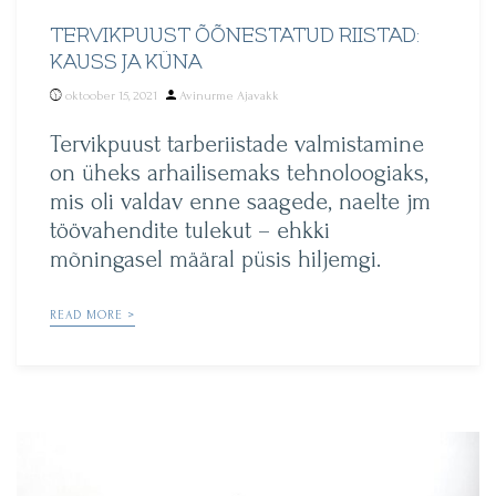
TERVIKPUUST ÕÕNESTATUD RIISTAD:
KAUSS JA KÜNA
Posted
oktoober 15, 2021
Avinurme Ajavakk
by
Tervikpuust tarberiistade valmistamine
on üheks arhailisemaks tehnoloogiaks,
mis oli valdav enne saagede, naelte jm
töövahendite tulekut – ehkki
mõningasel määral püsis hiljemgi.
READ MORE >