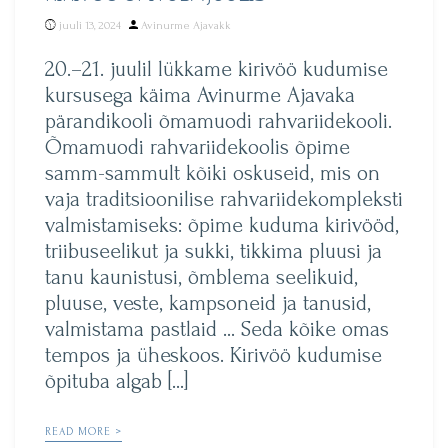
Posted
juuli 13, 2024
Avinurme Ajavakk
by
20.–21. juulil lükkame kirivöö kudumise
kursusega käima Avinurme Ajavaka
pärandikooli õmamuodi rahvariidekooli.
Õmamuodi rahvariidekoolis õpime
samm-sammult kõiki oskuseid, mis on
vaja traditsioonilise rahvariidekompleksti
valmistamiseks: õpime kuduma kirivööd,
triibuseelikut ja sukki, tikkima pluusi ja
tanu kaunistusi, õmblema seelikuid,
pluuse, veste, kampsoneid ja tanusid,
valmistama pastlaid … Seda kõike omas
tempos ja üheskoos. Kirivöö kudumise
õpituba algab […]
READ MORE >