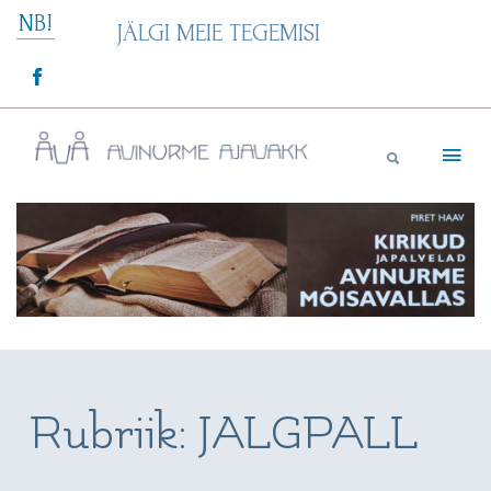
Skip
NB!
JÄLGI MEIE TEGEMISI
to
content
Avinurme Ajavakk
Rubriik:
JALGPALL