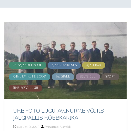
20. SAJANDI I POOL
AJAKIRJANDUSES
AJATERAD
AVINURMIKUTE LOOD
JALGPALL
SELTSIELU
SPORT
ÜHE FOTO LUGU
ÜHE FOTO LUGU: AVINURME VÕITIS
JALGPALLIS HÕBEKARIKA
Posted
august 13, 2021
Avinurme Ajavakk