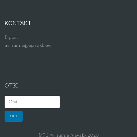
KONTAKT
E-post:
avinurme@ajavakk.ee
OTSI
Otsi:
MTÜ Avinurme Ajavakk 2020