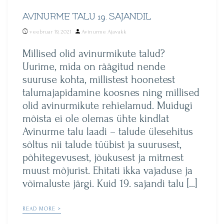
AVINURME TALU 19. SAJANDIL
Posted
veebruar 19, 2021
Avinurme Ajavakk
by
Millised olid avinurmikute talud?
Uurime, mida on räägitud nende
suuruse kohta, millistest hoonetest
talumajapidamine koosnes ning millised
olid avinurmikute rehielamud. Muidugi
mõista ei ole olemas ühte kindlat
Avinurme talu laadi – talude ülesehitus
sõltus nii talude tüübist ja suurusest,
põhitegevusest, jõukusest ja mitmest
muust mõjurist. Ehitati ikka vajaduse ja
võimaluste järgi. Kuid 19. sajandi talu […]
READ MORE >