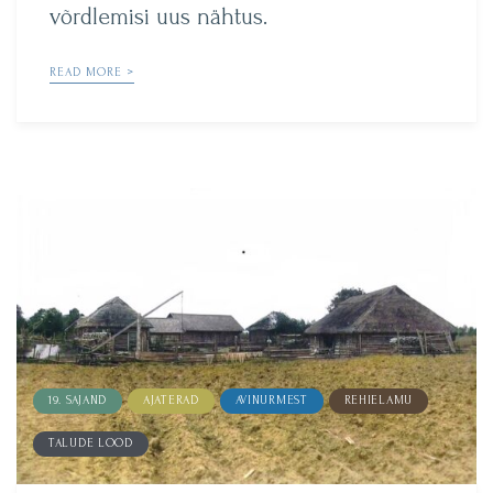
võrdlemisi uus nähtus.
READ MORE >
19. SAJAND
AJATERAD
AVINURMEST
REHIELAMU
TALUDE LOOD