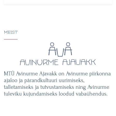
MEIST
MTÜ Avinurme Ajavakk on Avinurme piirkonna
ajaloo ja pärandkultuuri uurimiseks,
talletamiseks ja tutvustamiseks ning Avinurme
tuleviku kujundamiseks loodud vabaühendus.