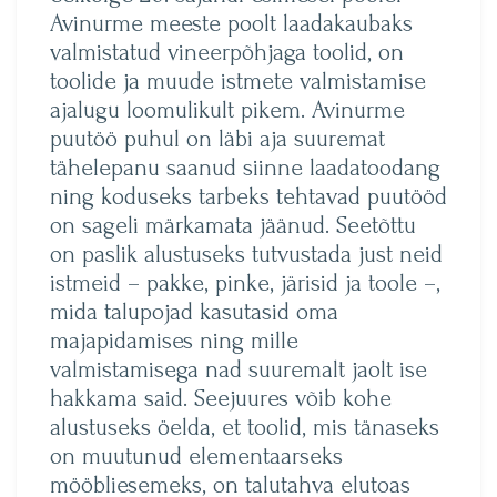
Avinurme meeste poolt laadakaubaks
valmistatud vineerpõhjaga toolid, on
toolide ja muude istmete valmistamise
ajalugu loomulikult pikem. Avinurme
puutöö puhul on läbi aja suuremat
tähelepanu saanud siinne laadatoodang
ning koduseks tarbeks tehtavad puutööd
on sageli märkamata jäänud. Seetõttu
on paslik alustuseks tutvustada just neid
istmeid – pakke, pinke, järisid ja toole –,
mida talupojad kasutasid oma
majapidamises ning mille
valmistamisega nad suuremalt jaolt ise
hakkama said. Seejuures võib kohe
alustuseks öelda, et toolid, mis tänaseks
on muutunud elementaarseks
mööbliesemeks, on talutahva elutoas