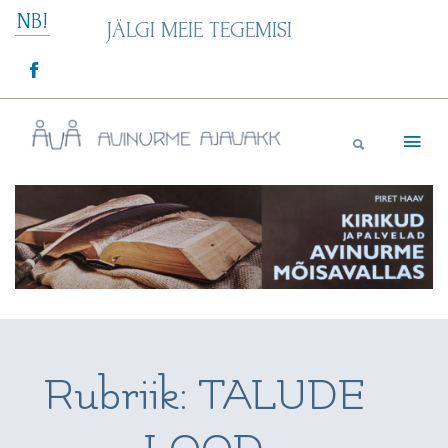
Skip
NB!
JÄLGI MEIE TEGEMISI
to
content
Avinurme Ajavakk
Rubriik:
TALUDE