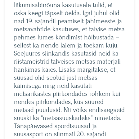
liikumisabinõuna kasutusele tulid, ei
oska keegi täpselt öelda. Igal juhul olid
nad 19. sajandil peamiselt jahimeeste ja
metsavahtide kasutuses, et talvise metsa
pehmes lumes kõndimist hõlbustada –
sellest ka nende laiem ja toekam kuju.
Seejuures siinkandis kasutasid neid ka
riistameistrid talveises metsas materjali
hankimas käies. Lisaks märgitakse, et
suusad olid seotud just metsas
käimisega ning neid kasutati
metsarikastes piirkondades rohkem kui
nendes piirkondades, kus suured
metsad puudusid. Nii võiks endisaegseid
suuski ka “metsasuuskadeks” nimetada.
Tänapäevased spordisuusad ja
suusasport on siinmail 20. sajandi