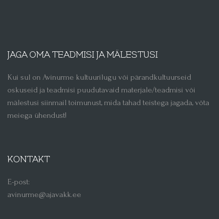
JAGA OMA TEADMISI JA MÄLESTUSI
Kui sul on Avinurme kultuurilugu või pärandkultuurseid
oskuseid ja teadmisi puudutavaid materjale/teadmisi või
mälestusi siinmail toimunust, mida tahad teistega jagada, võta
meiega ühendust!
KONTAKT
E-post:
avinurme@ajavakk.ee