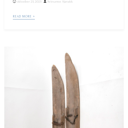
Posted
oktoober 25, 2025
Avinurme Ajavakk
by
READ MORE >