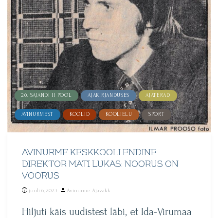
20. SAJANDI II POOL
AJAKIRJANDUSES
AJATERAD
AVINURMEST
KOOLID
KOOLIELU
SPORT
AVINURME KESKKOOLI ENDINE
DIREKTOR MATI LUKAS: NOORUS ON
VOORUS
Posted
juuli 6, 2023
Avinurme Ajavakk
by
Hiljuti käis uudistest läbi, et Ida-Virumaa