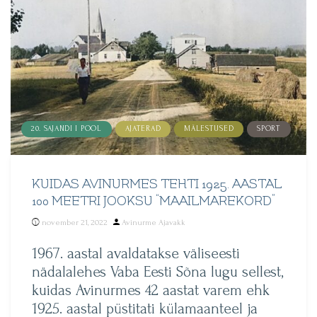
20. SAJANDI I POOL
AJATERAD
MÄLESTUSED
SPORT
KUIDAS AVINURMES TEHTI 1925. AASTAL
100 MEETRI JOOKSU “MAAILMAREKORD”
Posted
november 21, 2022
Avinurme Ajavakk
by
1967. aastal avaldatakse väliseesti
nädalalehes Vaba Eesti Sõna lugu sellest,
kuidas Avinurmes 42 aastat varem ehk
1925. aastal püstitati külamaanteel ja