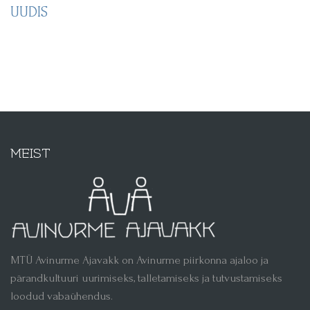
UUDIS
MEIST
MTÜ Avinurme Ajavakk on Avinurme piirkonna ajaloo ja
pärandkultuuri uurimiseks, talletamiseks ja tutvustamiseks
loodud vabaühendus.