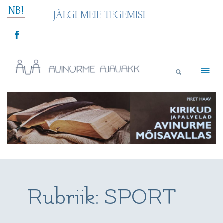
Skip
NB!
JÄLGI MEIE TEGEMISI
to
content
Avinurme Ajavakk
Rubriik:
SPORT