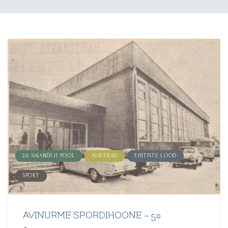
20. SAJANDI II POOL
AJATERAD
EHITISTE LOOD
SPORT
AVINURME SPORDIHOONE – 50