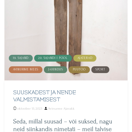
19. SAJAND
20. SAJANDI I POOL
AJATERAD
AVINURME MEES
JAHINDUS
PUUTÖÖ
SPORT
SUUSKADEST JA NENDE
VALMISTAMISEST
Posted
oktoober 15, 2023
Avinurme Ajavakk
by
Seda, millal suusad – või suksed, nagu
neid siinkandis nimetati – meil talvise