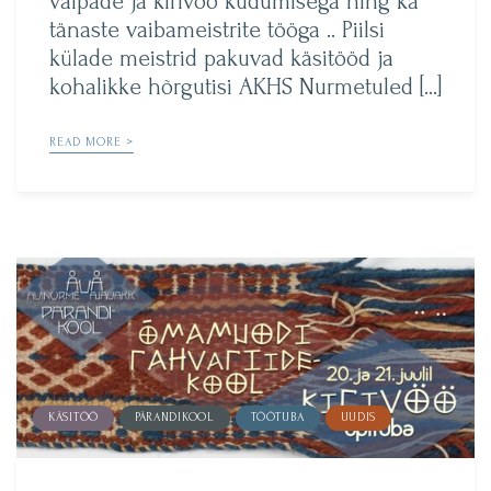
vaipade ja kirivöö kudumisega ning ka
tänaste vaibameistrite tööga .. Piilsi
külade meistrid pakuvad käsitööd ja
kohalikke hõrgutisi AKHS Nurmetuled […]
READ MORE >
KÄSITÖÖ
PÄRANDIKOOL
TÖÖTUBA
UUDIS