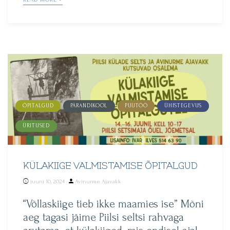
ÕPITALGUD
PÄRANDIKOOL
PUUTÖÖ
ÜHISTEGEVUS
ÜRITUSED
KÜLAKIIGE VALMISTAMISE ÕPITALGUD
Posted
juuni 10, 2024
Avinurme Ajavakk
by
“Võllaskiige tieb ikke maamies ise” Mõni
aeg tagasi jäime Piilsi seltsi rahvaga