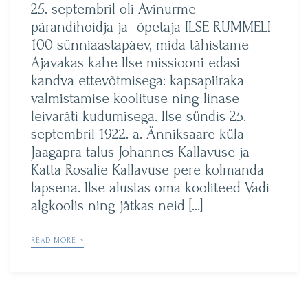
25. septembril oli Avinurme
pärandihoidja ja -õpetaja ILSE RUMMELI
100 sünniaastapäev, mida tähistame
Ajavakas kahe Ilse missiooni edasi
kandva ettevõtmisega: kapsapiiraka
valmistamise koolituse ning linase
leivaräti kudumisega. Ilse sündis 25.
septembril 1922. a. Änniksaare küla
Jaagapra talus Johannes Kallavuse ja
Katta Rosalie Kallavuse pere kolmanda
lapsena. Ilse alustas oma kooliteed Vadi
algkoolis ning jätkas neid […]
READ MORE >