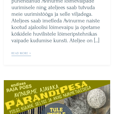
pühendanud Avinurme lõimevaipade
uurimisele ning ateljees saab tutvuda
meie uurimistööga ja selle viljadega.
Ateljees saab imetleda Avinurme naiste
kootud ajaloolisi lõimevaipu ja õpetame
kõikidele huvilistele lõimeripstehnikas
vaipade kudumise kunsti. Ateljee on […]
READ MORE >