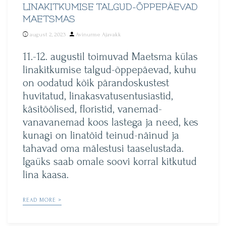
LINAKITKUMISE TALGUD-ÕPPEPÄEVAD
MAETSMAS
Posted
august 2, 2023
Avinurme Ajavakk
by
11.-12. augustil toimuvad Maetsma külas
linakitkumise talgud-õppepäevad, kuhu
on oodatud kõik pärandoskustest
huvitatud, linakasvatusentusiastid,
käsitöölised, floristid, vanemad-
vanavanemad koos lastega ja need, kes
kunagi on linatöid teinud-näinud ja
tahavad oma mälestusi taaselustada.
Igaüks saab omale soovi korral kitkutud
lina kaasa.
READ MORE >