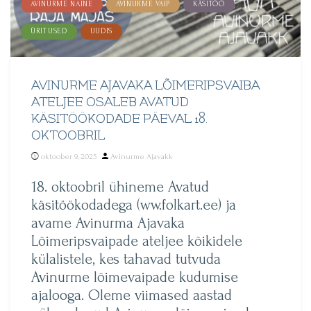
AVINURME NAINE
AVINURME VAIP
KÄSITÖÖ
ÜRITUSED
UUDIS
AVINURME AJAVAKA LÕIMERIPSVAIBA
ATELJEE OSALEB AVATUD
KÄSITÖÖKODADE PÄEVAL 18.
OKTOOBRIL
Posted
oktoober 9, 2025
Avinurme Ajavakk
by
18. oktoobril ühineme Avatud
käsitöökodadega (ww.folkart.ee) ja
avame Avinurma Ajavaka
Lõimeripsvaipade ateljee kõikidele
külalistele, kes tahavad tutvuda
Avinurme lõimevaipade kudumise
ajalooga. Oleme viimased aastad