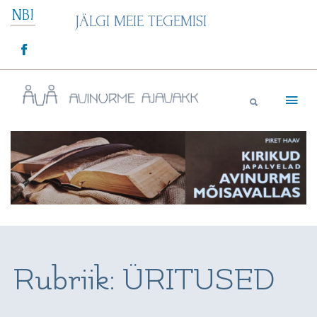
Skip
NB!
JÄLGI MEIE TEGEMISI
to
content
Avinurme Ajavakk
Rubriik:
ÜRITUSED