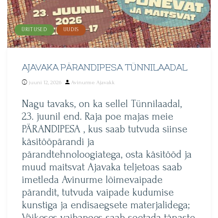
ÜRITUSED
UUDIS
AJAVAKA PÄRANDIPESA TÜNNILAADAL
Posted
juuni 12, 2026
Avinurme Ajavakk
by
Nagu tavaks, on ka sellel Tünnilaadal,
23. juunil end. Raja poe majas meie
PÄRANDIPESA , kus saab tutvuda siinse
käsitööpärandi ja
pärandtehnoloogiatega, osta käsitööd ja
muud maitsvat Ajavaka teljetoas saab
imetleda Avinurme lõimevaipade
pärandit, tutvuda vaipade kudumise
kunstiga ja endisaegsete materjalidega;
Väikeses vaibapoes saab soetada tänaste