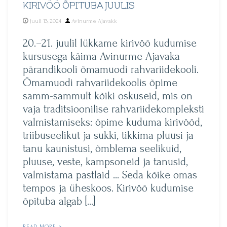
KIRIVÖÖ ÕPITUBA JUULIS
Posted
juuli 13, 2024
Avinurme Ajavakk
by
20.–21. juulil lükkame kirivöö kudumise
kursusega käima Avinurme Ajavaka
pärandikooli õmamuodi rahvariidekooli.
Õmamuodi rahvariidekoolis õpime
samm-sammult kõiki oskuseid, mis on
vaja traditsioonilise rahvariidekompleksti
valmistamiseks: õpime kuduma kirivööd,
triibuseelikut ja sukki, tikkima pluusi ja
tanu kaunistusi, õmblema seelikuid,
pluuse, veste, kampsoneid ja tanusid,
valmistama pastlaid … Seda kõike omas
tempos ja üheskoos. Kirivöö kudumise
õpituba algab […]
READ MORE >