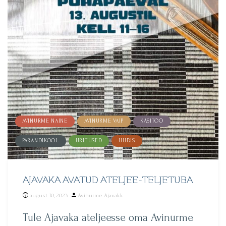
AVINURME NAINE
AVINURME VAIP
KÄSITÖÖ
PÄRANDIKOOL
ÜRITUSED
UUDIS
AJAVAKA AVATUD ATELJEE-TELJETUBA
Posted
august 10, 2023
Avinurme Ajavakk
by
Tule Ajavaka ateljeesse oma Avinurme