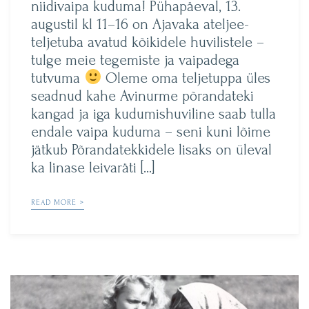
niidivaipa kuduma! Pühapäeval, 13.
augustil kl 11–16 on Ajavaka ateljee-
teljetuba avatud kõikidele huvilistele –
tulge meie tegemiste ja vaipadega
tutvuma
Oleme oma teljetuppa üles
seadnud kahe Avinurme põrandateki
kangad ja iga kudumishuviline saab tulla
endale vaipa kuduma – seni kuni lõime
jätkub Põrandatekkidele lisaks on üleval
ka linase leivaräti […]
READ MORE >