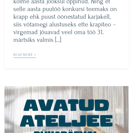
kolme aasta jooksul õppinud. Ning et
selle aasta puutöö konkursi teemaks on
krapp ehk puust õõnestatud karjakell,
siis võtamegi alustuseks ette krapiteo –
virgemad jõuavad veel oma töö 31.
märtsiks valmis […]
READ MORE >