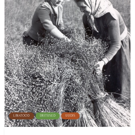
LINATÖÖD
ÜRITUSED
UUDIS