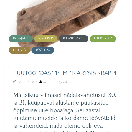
19. SAJAND
AJATERAD
PÄRANDIKOOL
PUURIISTAD
PUUTÖÖ
TÖÖTUBA
PUUTÖÖTOAS TEEME MÄRTSIS KRAPPI
Posted
märts 14, 2024
Avinurme Ajavakk
by
Märtsikuu viimasel nädalavahetusel, 30.
ja 31. kuupäeval alustame puukäsitöö
õppimise uue hooajaga. Sel aastal
tuletame meelde ja kordame töövõtteid
ja vahendeid, mida oleme eelneva