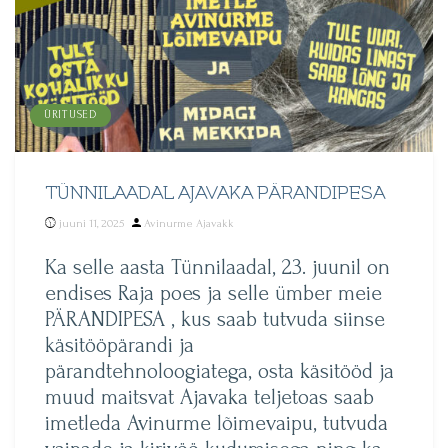
ÜRITUSED
TÜNNILAADAL AJAVAKA PÄRANDIPESA
Posted
juuni 11, 2025
Avinurme Ajavakk
by
Ka selle aasta Tünnilaadal, 23. juunil on
endises Raja poes ja selle ümber meie
PÄRANDIPESA , kus saab tutvuda siinse
käsitööpärandi ja
pärandtehnoloogiatega, osta käsitööd ja
muud maitsvat Ajavaka teljetoas saab
imetleda Avinurme lõimevaipu, tutvuda