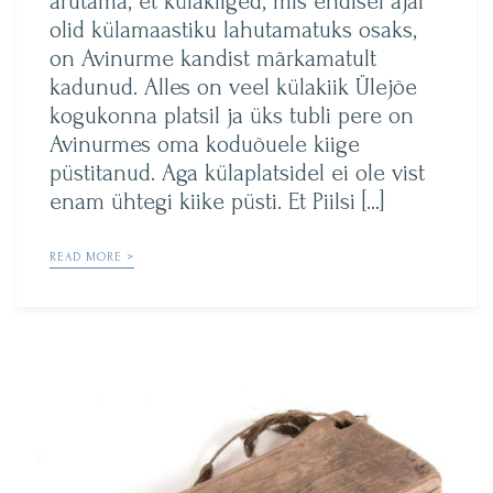
arutama, et külakiiged, mis endisel ajal
olid külamaastiku lahutamatuks osaks,
on Avinurme kandist märkamatult
kadunud. Alles on veel külakiik Ülejõe
kogukonna platsil ja üks tubli pere on
Avinurmes oma koduõuele kiige
püstitanud. Aga külaplatsidel ei ole vist
enam ühtegi kiike püsti. Et Piilsi […]
READ MORE >