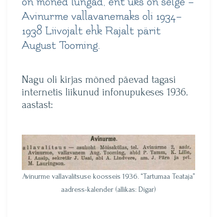
on mõned lüngad, ent üks on selge –
Avinurme vallavanemaks oli 1934–
1938 Liivojalt ehk Rajalt pärit
August Tooming.
Nagu oli kirjas mõned päevad tagasi
internetis liikunud infonupukeses 1936.
aastast:
Avinurme vallavalitsuse koosseis 1936. “Tartumaa Teataja”
aadress-kalender (allikas: Digar)