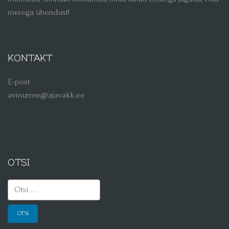
meiega ühendust!
KONTAKT
E-post:
avinurme@ajavakk.ee
OTSI
Otsi: