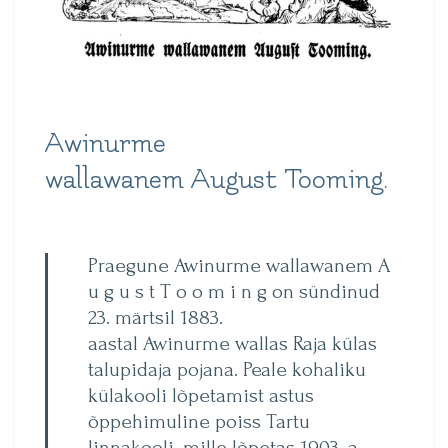
Awinurme
wallawanem August Tooming.
Praegune Awinurme wallawanem A
u g u s t T o o m i n g on sündinud
23. märtsil 1883.
aastal Awinurme wallas Raja külas
talupidaja pojana. Peale kohaliku
külakooli lõpetamist astus
õppehimuline poiss Tartu
linnakooli, mille lõpetas 1903. a.