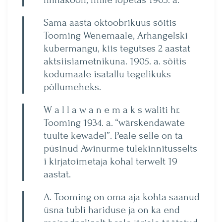
Sama aasta oktoobrikuus sõitis
Tooming Wenemaale, Arhangelski
kubermangu, kiis tegutses 2 aastat
aktsiisiametnikuna. 1905. a. sõitis
kodumaale isatallu tegelikuks
põllumeheks.
W a l l a w a n e m a k s waliti hr.
Tooming 1934. a. “wärskendawate
tuulte kewadel”. Peale selle on ta
püsinud Awinurme tulekinnitusselts
i kirjatoimetaja kohal terwelt 19
aastat.
A. Tooming on oma aja kohta saanud
üsna tubli hariduse ja on ka end