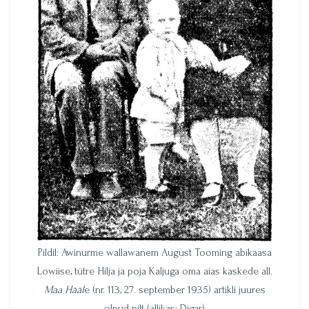
Pildil: Awinurme wallawanem August Tooming abikaasa
Lowiise, tütre Hilja ja poja Kaljuga oma aias kaskede all.
Maa Hääl
e (nr. 113, 27. september 1935) artikli juures
olnud pilt (allikas: Digar)