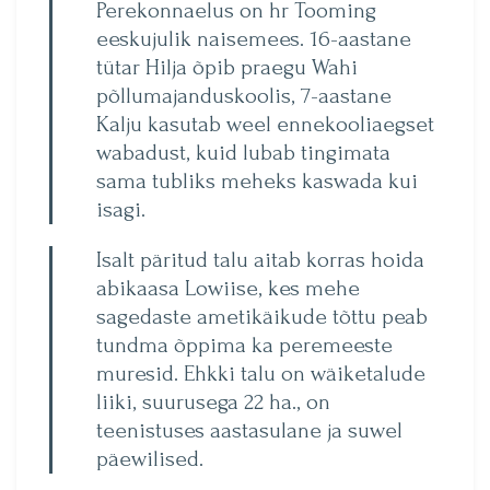
Perekonnaelus on hr Tooming
eeskujulik naisemees. 16-aastane
tütar Hilja õpib praegu Wahi
põllumajanduskoolis, 7-aastane
Kalju kasutab weel ennekooliaegset
wabadust, kuid lubab tingimata
sama tubliks meheks kaswada kui
isagi.
Isalt päritud talu aitab korras hoida
abikaasa Lowiise, kes mehe
sagedaste ametikäikude tõttu peab
tundma õppima ka peremeeste
muresid. Ehkki talu on wäiketalude
liiki, suurusega 22 ha., on
teenistuses aastasulane ja suwel
päewilised.