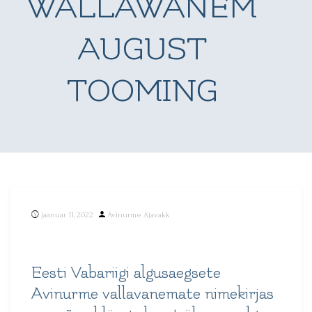
WALLAWANEM
AUGUST
TOOMING
Posted
jaanuar 11, 2022
Avinurme Ajavakk
by
Eesti Vabariigi algusaegsete
Avinurme vallavanemate nimekirjas