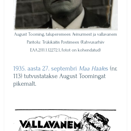
August Tooming, taluperemees Avinurmest ja vallavanem
Päritolu: Trükikäitis Postimees (Rahvusarhiiv
EAA.2111.1.12272.1, fotot on kohendatud)
1935. aasta 27. septembri
Maa Hääl
es
(nr.
113) tutvustatakse August Toomingat
pikemalt.