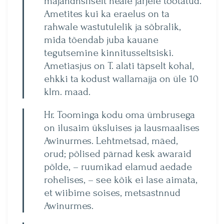
majandnsliselt heale järjele töötatud.
Ametites kui ka eraelus on ta
rahwale wastutulelik ja sõbralik,
mida tõendab juba kauane
tegutsemine kinnitusseltsiski.
Ametiasjus on T. alati täpselt kohal,
ehkki ta kodust wallamajja on üle 10
klm. maad.
Hr. Toominga kodu oma ümbrusega
on ilusaim üksluises ja lausmaalises
Awinurmes. Lehtmetsad, mäed,
orud; põlised pärnad kesk awaraid
põlde, – ruumikad elamud aedade
rohelises, – see kõik ei lase aimata,
et wiibime soises, metsastnnud
Awinurmes.