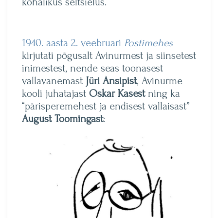
kohalikus seltsielus.
1940. aasta 2. veebruari
Postimehes
kirjutati põgusalt Avinurmest ja siinsetest
inimestest, nende seas toonasest
vallavanemast
Jüri Ansipist
, Avinurme
kooli juhatajast
Oskar Kasest
ning ka
“pärisperemehest ja endisest vallaisast”
August Toomingast
: