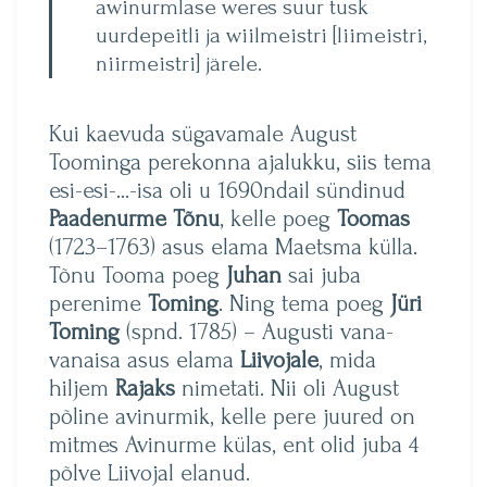
awinurmlase weres suur tusk
uurdepeitli ja wiilmeistri [liimeistri,
niirmeistri] järele.
Kui kaevuda sügavamale August
Toominga perekonna ajalukku, siis tema
esi-esi-…-isa oli u 1690ndail sündinud
Paadenurme Tõnu
, kelle poeg
Toomas
(1723–1763) asus elama Maetsma külla.
Tõnu Tooma poeg
Juhan
sai juba
perenime
Toming
. Ning tema poeg
Jüri
Toming
(spnd. 1785) – Augusti vana-
vanaisa asus elama
Liivojale
, mida
hiljem
Rajaks
nimetati. Nii oli August
põline avinurmik, kelle pere juured on
mitmes Avinurme külas, ent olid juba 4
põlve Liivojal elanud.