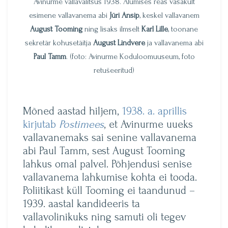
Avinurme vallavalitsus 1938. Alumises reas vasakult
esimene vallavanema abi
Jüri Ansip
, keskel vallavanem
August Tooming
ning lisaks ilmselt
Karl Lille
, toonane
sekretär kohusetäitja
August Lindvere
ja vallavanema abi
Paul Tamm
. (foto: Avinurme Koduloomuuseum, foto
retušeeritud)
Mõned aastad hiljem,
1938. a. aprillis
kirjutab
Postimees
, et Avinurme uueks
vallavanemaks sai senine vallavanema
abi Paul Tamm, sest August Tooming
lahkus omal palvel. Põhjendusi senise
vallavanema lahkumise kohta ei tooda.
Poliitikast küll Tooming ei taandunud –
1939. aastal kandideeris ta
vallavolinikuks ning samuti oli tegev