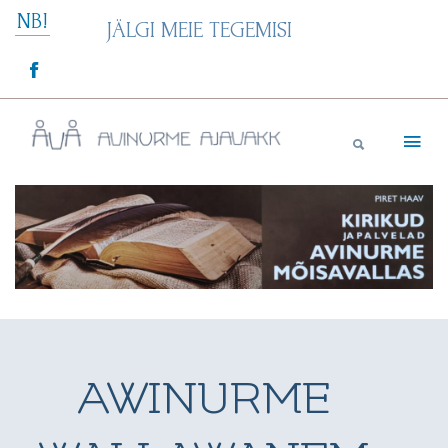
Skip
NB!
JÄLGI MEIE TEGEMISI
to
content
Avinurme Ajavakk
AWINURME