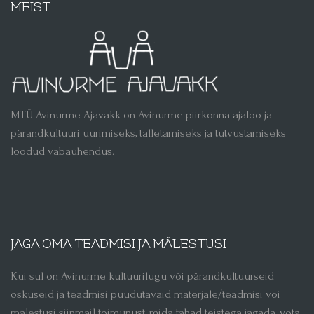
MEIST
MTÜ Avinurme Ajavakk on Avinurme piirkonna ajaloo ja
pärandkultuuri uurimiseks, talletamiseks ja tutvustamiseks
loodud vabaühendus.
JAGA OMA TEADMISI JA MÄLESTUSI
Kui sul on Avinurme kultuurilugu või pärandkultuurseid
oskuseid ja teadmisi puudutavaid materjale/teadmisi või
mälestusi siinmail toimunust, mida tahad teistega jagada, võta