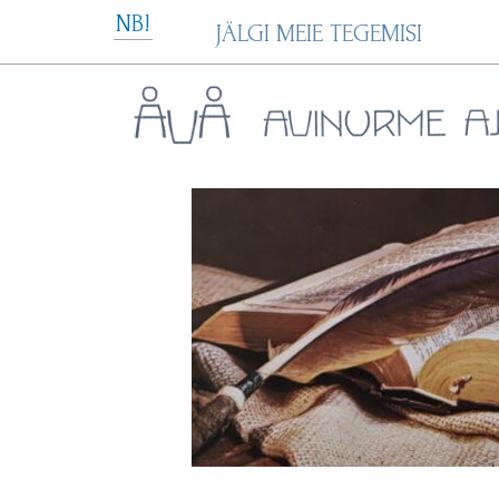
Skip
NB!
JÄLGI MEIE TEGEMISI
to
content
Avinurme Ajavakk