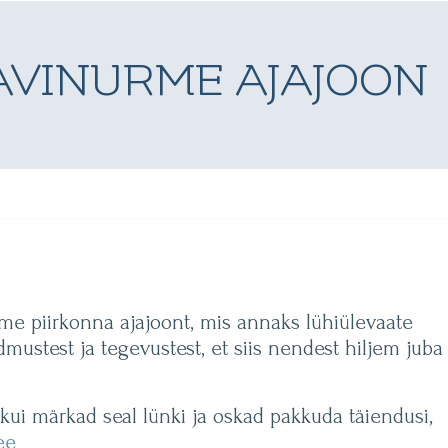
AVINURME AJAJOON
 piirkonna ajajoont, mis annaks lühiülevaate
mustest ja tegevustest, et siis nendest hiljem juba
 kui märkad seal lünki ja oskad pakkuda täiendusi,
ee