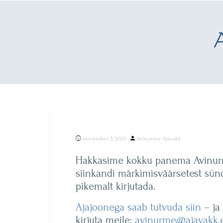
Posted
november 3, 2020
Avinurme Ajavakk
by
Hakkasime kokku panema Avinurme
siinkandi märkimisväärsetest sünd
pikemalt kirjutada.
Ajajoonega saab tutvuda siin
– ja
kirjuta meile:
avinurme@ajavakk.