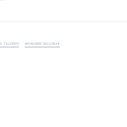
IE TEGEMISI
AWINURME MILJONÄR