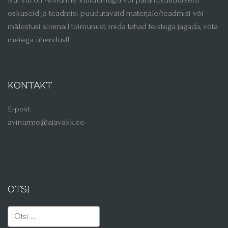
oskuseid ja teadmisi puudutavaid materjale/teadmisi või
mälestusi siinmail toimunust, mida tahad teistega jagada, võta
meiega ühendust!
KONTAKT
E-post:
avinurme@ajavakk.ee
OTSI
Otsi: