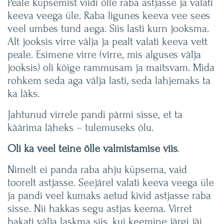
Peale küpsemist viidi õlle raba astjasse ja valati
keeva veega üle. Raba ligunes keeva vee sees
veel umbes tund aega. Siis lasti kurn jooksma.
Alt jooksis virre välja ja pealt valati keeva vett
peale. Esimene virre (virre, mis alguses välja
jooksis) oli kõige rammusam ja maitsvam. Mida
rohkem seda aga välja lasti, seda lahjemaks ta
ka läks.
Jahtunud virrele pandi pärmi sisse, et ta
käärima läheks – tulemuseks õlu.
Oli ka veel teine õlle valmistamise viis
.
Nimelt ei panda raba ahju küpsema, vaid
toorelt astjasse. Seejärel valati keeva veega üle
ja pandi veel kumaks aetud kivid astjasse raba
sisse. Nii hakkas segu astjas keema. Virret
hakati välja laskma siis, kui keemine järgi jäi.