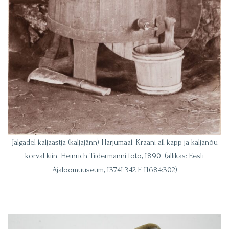
Jalgadel kaljaastja (kaljajänn) Harjumaal. Kraani all kapp ja kaljanõu
kõrval kiin. Heinrich Tiidermanni foto, 1890. (allikas: Eesti
Ajaloomuuseum, 13741:342 F 11684:302)