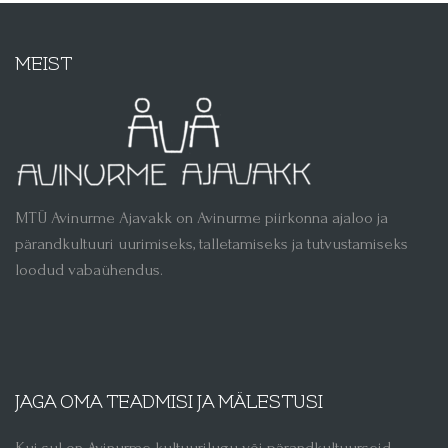
MEIST
MTÜ Avinurme Ajavakk on Avinurme piirkonna ajaloo ja
pärandkultuuri uurimiseks, talletamiseks ja tutvustamiseks
loodud vabaühendus.
JAGA OMA TEADMISI JA MÄLESTUSI
Kui sul on Avinurme kultuurilugu või pärandkultuurseid