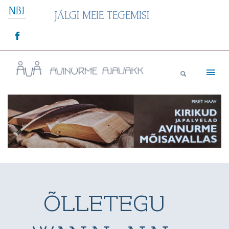
Skip
NB!
JÄLGI MEIE TEGEMISI
to
content
Avinurme Ajavakk
ÕLLETEGU