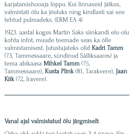
karjatamishooaja lõppu. Kui linnaseid jätkus,
valmistati õlu ka jõuluks ning kindlasti sai see
tehtud pulmadeks. (ERM EA 4)
1923. aastal kogus Martin Saks siinkandi elu-olu
kohta infot, muude teemade seas ka õlle
valmistamisest. Jutustajateks olid
Kadri Tamm
(73, Tammessaare, sündinud Sälliksaares) ja
tema abikaasa
Mihkel Tamm
(75,
Tammessaare),
Kusta Plink
(81, Tarakvere),
Jaan
Kiik
(72, Iravere).
Vanal ajal valmistatud õlu järgmiselt
:
Odra ehk rukki teri leotati vees 3-4 päeva. Siis