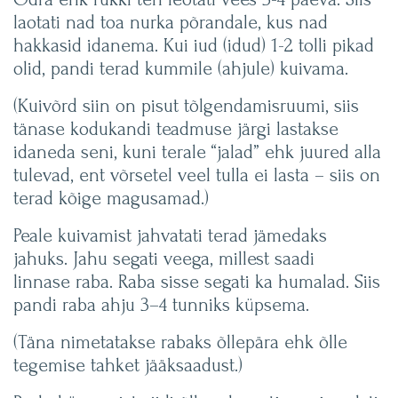
laotati nad toa nurka põrandale, kus nad
hakkasid idanema. Kui iud (idud) 1-2 tolli pikad
olid, pandi terad kummile (ahjule) kuivama.
(Kuivõrd siin on pisut tõlgendamisruumi, siis
tänase kodukandi teadmuse järgi lastakse
idaneda seni, kuni terale “jalad” ehk juured alla
tulevad, ent võrsetel veel tulla ei lasta – siis on
terad kõige magusamad.)
Peale kuivamist jahvatati terad jämedaks
jahuks. Jahu segati veega, millest saadi
linnase raba. Raba sisse segati ka humalad. Siis
pandi raba ahju 3–4 tunniks küpsema.
(Täna nimetatakse rabaks õllepära ehk õlle
tegemise tahket jääksaadust.)