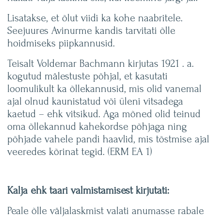
Lisatakse, et õlut viidi ka kohe naabritele.
Seejuures Avinurme kandis tarvitati õlle
hoidmiseks piipkannusid.
Teisalt Voldemar Bachmann kirjutas 1921 . a.
kogutud mälestuste põhjal, et kasutati
loomulikult ka õllekannusid, mis olid vanemal
ajal olnud kaunistatud või üleni vitsadega
kaetud – ehk vitsikud. Aga mõned olid teinud
oma õllekannud kahekordse põhjaga ning
põhjade vahele pandi haavlid, mis tõstmise ajal
veeredes kõrinat tegid. (ERM EA 1)
Kalja ehk taari valmistamisest kirjutati:
Peale õlle väljalaskmist valati anumasse rabale