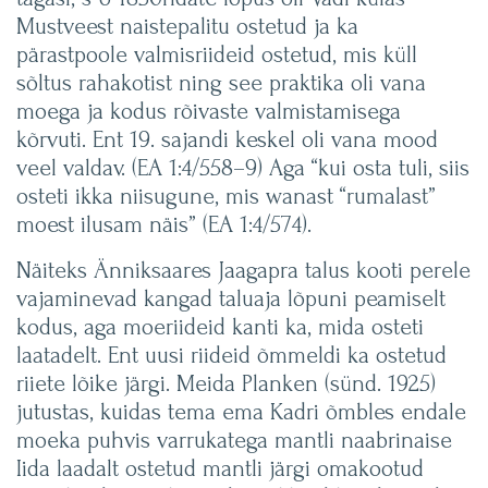
Mustveest naistepalitu ostetud ja ka
pärastpoole valmisriideid ostetud, mis küll
sõltus rahakotist ning see praktika oli vana
moega ja kodus rõivaste valmistamisega
kõrvuti. Ent 19. sajandi keskel oli vana mood
veel valdav. (EA 1:4/558–9) Aga “kui osta tuli, siis
osteti ikka niisugune, mis wanast “rumalast”
moest ilusam näis” (EA 1:4/574).
Näiteks Änniksaares Jaagapra talus kooti perele
vajaminevad kangad taluaja lõpuni peamiselt
kodus, aga moeriideid kanti ka, mida osteti
laatadelt. Ent uusi riideid õmmeldi ka ostetud
riiete lõike järgi. Meida Planken (sünd. 1925)
jutustas, kuidas tema ema Kadri õmbles endale
moeka puhvis varrukatega mantli naabrinaise
Iida laadalt ostetud mantli järgi omakootud