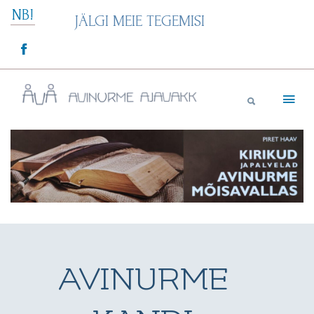
Skip
NB!
JÄLGI MEIE TEGEMISI
to
content
Avinurme Ajavakk
AVINURME