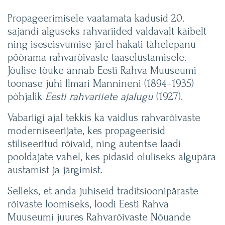
Propageerimisele vaatamata kadusid 20.
sajandi alguseks rahvariided valdavalt käibelt
ning iseseisvumise järel hakati tähelepanu
pöörama rahvarõivaste taaselustamisele.
Jõulise tõuke annab Eesti Rahva Muuseumi
toonase juhi Ilmari Mannineni (1894–1935)
põhjalik
Eesti rahvariiete ajalugu
(1927).
Vabariigi ajal tekkis ka vaidlus rahvarõivaste
moderniseerijate, kes propageerisid
stiliseeritud rõivaid, ning autentse laadi
pooldajate vahel, kes pidasid oluliseks algupära
austamist ja järgimist.
Selleks, et anda juhiseid traditsioonipäraste
rõivaste loomiseks, loodi Eesti Rahva
Muuseumi juures Rahvarõivaste Nõuande