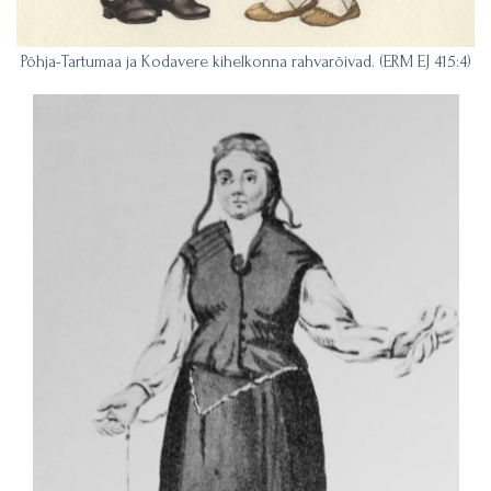
Põhja-Tartumaa ja Kodavere kihelkonna rahvarõivad. (ERM EJ 415:4)