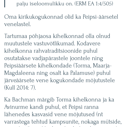
palju iseloomulikku on. (ERM EA 1:4/505)
Oma kirikukogukonnad olid ka Peipsi-äärsetel
venelastel.
Tartumaa põhjaosa kihelkonnad olla olnud
muutustele vastuvõtlikumad. Kodavere
kihelkonna rahvatraditsioonide puhul
osutatakse vadjapärastele joontele ning
Peipsiäärsete kihelkondade (Torma, Maarja-
Magdaleena ning osalt ka Palamuse) puhul
järveäärsete vene kogukondade mõjutustele
(Kull 2014: 7).
Ka Bachman märgib Torma kihelkonna ja ka
Avinurme kandi puhul, et Peipsi ranna
lähenedes kasvasid vene mõjutused (nt
varrastega tehtud kampsunite, nokaga mütside,