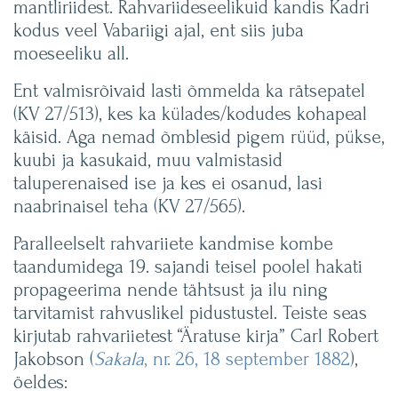
mantliriidest. Rahvariideseelikuid kandis Kadri
kodus veel Vabariigi ajal, ent siis juba
moeseeliku all.
Ent valmisrõivaid lasti õmmelda ka rätsepatel
(KV 27/513), kes ka külades/kodudes kohapeal
käisid. Aga nemad õmblesid pigem rüüd, pükse,
kuubi ja kasukaid, muu valmistasid
taluperenaised ise ja kes ei osanud, lasi
naabrinaisel teha (KV 27/565).
Paralleelselt rahvariiete kandmise kombe
taandumidega 19. sajandi teisel poolel hakati
propageerima nende tähtsust ja ilu ning
tarvitamist rahvuslikel pidustustel. Teiste seas
kirjutab rahvariietest “Äratuse kirja” Carl Robert
Jakobson (
Sakala
, nr. 26, 18 september 1882
),
öeldes: