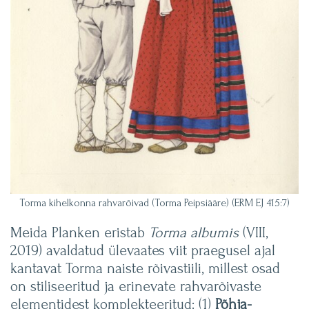
Torma kihelkonna rahvarõivad (Torma Peipsiääre) (ERM EJ 415:7)
Meida Planken eristab
Torma albumis
(VIII,
2019) avaldatud ülevaates viit praegusel ajal
kantavat Torma naiste rõivastiili, millest osad
on stiliseeritud ja erinevate rahvarõivaste
elementidest komplekteeritud: (1)
Põhja-