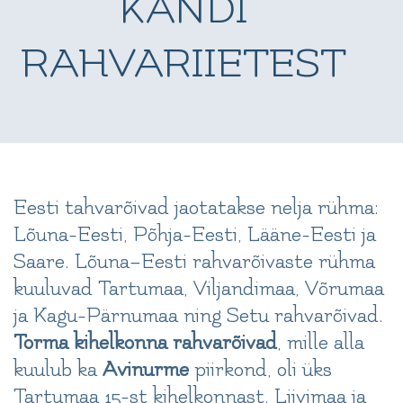
KANDI
RAHVARIIETEST
Eesti tahvarõivad jaotatakse nelja rühma:
Lõuna-Eesti, Põhja-Eesti, Lääne-Eesti ja
Saare. Lõuna–Eesti rahvarõivaste rühma
kuuluvad Tartumaa, Viljandimaa, Võrumaa
ja Kagu-Pärnumaa ning Setu rahvarõivad.
Torma kihelkonna rahvarõivad
, mille alla
kuulub ka
Avinurme
piirkond, oli üks
Tartumaa 15-st kihelkonnast. Liivimaa ja