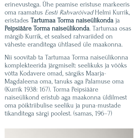
erinevustega. Ühe peamise eristuse markeeris
oma raamatus
Eesti Rahvarõivad
Helmi Kurrik,
eristades
Tartumaa Torma naiseülikonda
ja
Peipsiääre Torma naiseülikonda
. Tartumaa osas
märgib Kurrik, et sealsed rahvariided on
väheste eranditega ühtlased üle maakonna.
Nii soovitab ta Tartumaa Torma naiseülikonna
komplekteerida järgmiselt: seelikuks ja vööks
võtta Kodavere omad, särgiks Maarja-
Magdaleena oma, tanuks aga Palamuse oma
(Kurrik 1938: 167). Torma Peipsiääre
naiseülikond eristub aga maakonna üldilmest
oma põiktriibulise seeliku ja puna-mustade
tikanditega särgi poolest. (samas, 196–7)