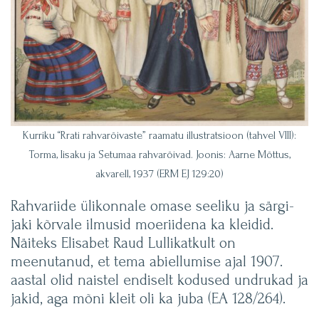
Kurriku “Rrati rahvarõivaste” raamatu illustratsioon (tahvel VIII):
Torma, Iisaku ja Setumaa rahvarõivad. Joonis: Aarne Mõttus,
akvarell, 1937 (ERM EJ 129:20)
Rahvariide ülikonnale omase seeliku ja särgi-
jaki kõrvale ilmusid moeriidena ka kleidid.
Näiteks Elisabet Raud Lullikatkult on
meenutanud, et tema abiellumise ajal 1907.
aastal olid naistel endiselt kodused undrukad ja
jakid, aga mõni kleit oli ka juba (EA 128/264).