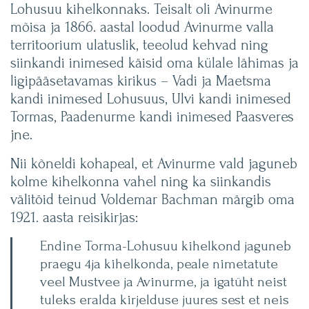
Lohusuu kihelkonnaks. Teisalt oli Avinurme
mõisa ja 1866. aastal loodud Avinurme valla
territoorium ulatuslik, teeolud kehvad ning
siinkandi inimesed käisid oma külale lähimas ja
ligipääsetavamas kirikus – Vadi ja Maetsma
kandi inimesed Lohusuus, Ulvi kandi inimesed
Tormas, Paadenurme kandi inimesed Paasveres
jne.
Nii kõneldi kohapeal, et Avinurme vald jaguneb
kolme kihelkonna vahel ning ka siinkandis
välitöid teinud Voldemar Bachman märgib oma
1921. aasta reisikirjas:
Endine Torma-Lohusuu kihelkond jaguneb
praegu 4ja kihelkonda, peale nimetatute
veel Mustvee ja Avinurme, ja igatüht neist
tuleks eralda kirjelduse juures sest et neis