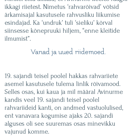
ikkagi riietest. Nimetus ‘rahvarõivad’ võtsid
ärkamisajal kasutusele rahvusliku liikumise
esindajad. Ka ‘undruk’ tuli ‘sieliku’ kõrval
siinsesse kõnepruuki hiljem, “enne kleitide
ilmumist”.
Vanad ja uued riidemoed.
19. sajandi teisel poolel hakkas rahvariiete
asemel kasutusele tulema linlik rõivamood.
Selles osas, kui kaua ja mil määral Avinurme
kandis veel 19. sajandi teisel poolel
rahvariideid kanti, on andmed vastuolulised,
ent vanavara kogumise ajaks 20. sajandi
alguses oli see suuremas osas minevikku
vajunud komme.