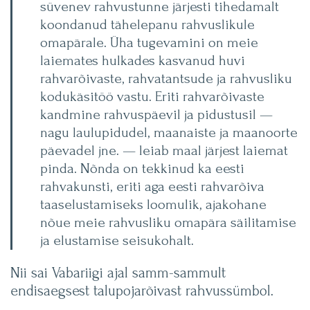
süvenev rahvustunne järjesti tihedamalt
koondanud tähelepanu rahvuslikule
omapärale. Üha tugevamini on meie
laiemates hulkades kasvanud huvi
rahvarõivaste, rahvatantsude ja rahvusliku
kodukäsitöö vastu. Eriti rahvarõivaste
kandmine rahvuspäevil ja pidustusil —
nagu laulupidudel, maanaiste ja maanoorte
päevadel jne. — leiab maal järjest laiemat
pinda. Nõnda on tekkinud ka eesti
rahvakunsti, eriti aga eesti rahvarõiva
taaselustamiseks loomulik, ajakohane
nõue meie rahvusliku omapära säilitamise
ja elustamise seisukohalt.
Nii sai Vabariigi ajal samm-sammult
endisaegsest talupojarõivast rahvussümbol.