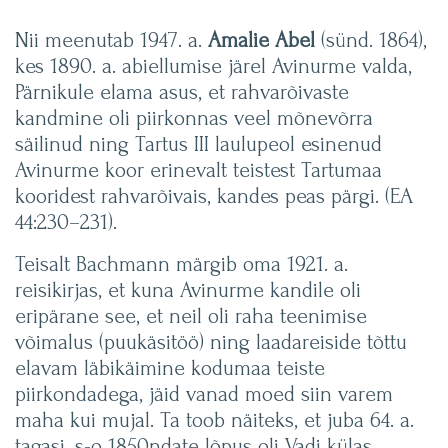
Nii meenutab 1947. a.
Amalie Abel
(sünd. 1864),
kes 1890. a. abiellumise järel Avinurme valda,
Pärnikule elama asus, et rahvarõivaste
kandmine oli piirkonnas veel mõnevõrra
säilinud ning Tartus III laulupeol esinenud
Avinurme koor erinevalt teistest Tartumaa
kooridest rahvarõivais, kandes peas pärgi. (EA
44:230–231).
Teisalt Bachmann märgib oma 1921. a.
reisikirjas, et kuna Avinurme kandile oli
eripärane see, et neil oli raha teenimise
võimalus (puukäsitöö) ning laadareiside tõttu
elavam läbikäimine kodumaa teiste
piirkondadega, jäid vanad moed siin varem
maha kui mujal. Ta toob näiteks, et juba 64. a.
tagasi, s-o 1850ndate lõpus oli Vadi külas