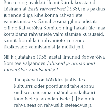
Büroo ning avaldati Helmi Kurrik koostatud
käsiraamat
Eesti rahvarõivad
(1938), mis pakkus
juhendeid iga kihelkonna rahvariiete
valmistamiseks. Samal eesmärgil moodistati
eriline Rahvarõiva Komitee ning hakati üle maa
korraldama rahvariiete valmistamise kursuseid,
samuti korraldatu rahvariiete ja nende
üksikosade valmistamist ja müüki jmt.
Nii kirjutatakse 1938. aastal ilmunud Rahvarõiva
Komitee väljaandes
Juhiseid ja nõuandeid
rahvarõiva valmistamisel
:
Tänapäeval on kõikides juhtivates
kultuurriikides pöördunud tähelepanu
endisest suuremal määral omakultuuri
loomisele ja arendamisele. […] Ka meie
rahva seas on rahvuslik iseteadvus ja