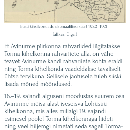
Eesti kihelkondade skemaatiline kaart 1920–1921
(allikas: Digar)
Et Avinurme piirkonna rahvariided liigitatakse
Torma kihelkonna rahvariiete alla, on vähe
teavet Avinurme kandi rahvariiete kohta eraldi
ning Torma kihelkonda vaadeldakse tavaliselt
ühtse tervikuna. Sellisele jaotusele tuleb siiski
lisada mõned mööndused.
18.–19. sajandi alguseni moodustas suurem osa
Avinurme mõisa alast iseseisva Lohusuu
kihelkonna, mis alles millalgi 19. sajandi
esimesel poolel Torma kihelkonnaga liideti
ning veel hiljemgi nimetati seda sageli Torma-