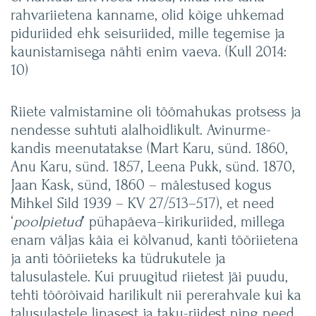
rahvariietena kanname, olid kõige uhkemad
piduriided ehk seisuriided, mille tegemise ja
kaunistamisega nähti enim vaeva. (Kull 2014:
10)
Riiete valmistamine oli töömahukas protsess ja
nendesse suhtuti alalhoidlikult. Avinurme-
kandis meenutatakse (Mart Karu, sünd. 1860,
Anu Karu, sünd. 1857, Leena Pukk, sünd. 1870,
Jaan Kask, sünd, 1860 – mälestused kogus
Mihkel Sild 1939 – KV 27/513–517), et need
‘
poolpietud
’ pühapäeva–kirikuriided, millega
enam väljas käia ei kõlvanud, kanti tööriietena
ja anti tööriieteks ka tüdrukutele ja
talusulastele. Kui pruugitud riietest jäi puudu,
tehti töörõivaid harilikult nii pererahvale kui ka
talusulastele linasest ja taku-riidest ning need