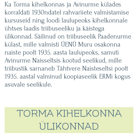
Ka Torma kihelkonnas ja Avinurme külades
korraldati 1930ndatel rahvariiete valmistamise
kursuseid ning loodi laulupeoks kihelkonnale
ühtses laadis triibuseeliku ja käistega
ülikonnad. Säilinud on triibuseelik Paadenurme
külast, mille valmisti ÜENÜ Muru osakonna
naiste poolt 1935. aasta laulupeoks, samuti
Avinurme Naisseltsis kootud seelikud, mille
triibustik sarnaneb Tähtvere Naisteseltsi poolt
1935. aastal valminud koopiaseelik ERMi kogus
asuvale seelikule.
TORMA KIHELKONNA
ÜLIKONNAD