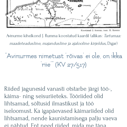
Avinurme kihelkond J. Rumma koostatud kaardil (allikas:
Tartumaa:
maadeteadusline, majandusline ja ajalooline kirjeldus
, Digar)
“Avinurmes nimetust ‘rõivas’ ei ole, on ikka
‘riie’” (KV 27/517)
Riided jagunesid vanasti otstarbe järgi töö-,
käima- ning seisuriieteks. Tööriided olid
lihtsamad, sõltusid ilmastikust ja töö
iseloomust. Ka igapäevased käimariided olid
lihtsamad, nende kaunistamisega palju vaeva
ei nähtud. Ent need riided, mida me täna