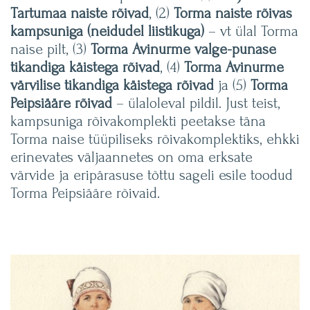
Tartumaa naiste rõivad
, (2)
Torma naiste rõivas
kampsuniga (neidudel liistikuga)
– vt ülal Torma
naise pilt, (3)
Torma Avinurme valge-punase
tikandiga käistega rõivad
, (4)
Torma Avinurme
värvilise tikandiga käistega rõivad
ja (5)
Torma
Peipsiääre rõivad
– ülaloleval pildil. Just teist,
kampsuniga rõivakomplekti peetakse täna
Torma naise tüüpiliseks rõivakomplektiks, ehkki
erinevates väljaannetes on oma erksate
värvide ja eripärasuse tõttu sageli esile toodud
Torma Peipsiääre rõivaid.