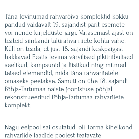
Täna levinumad rahvarõiva komplektid kokku
pandud valdavalt 19. sajandist pärit esemete
või nende kirjelduste järgi. Varasemast ajast on
teateid siinkandi talurahva riiete kohta vähe.
Küll on teada, et just 18. sajandi keskpaigast
hakkavad Eestis levima värvilised pikitriibulised
seelikud, kampsunid ja liistikud ning mitmed
teised elemendid, mida täna rahvariietele
omaseks peetakse. Samuti on ühe 18. sajandi
Põhja-Tartumaa naiste joonistuse põhjal
rekonstrueeritud Põhja-Tartumaa rahvariiete
komplekt.
Nagu eelpool sai osutatud, oli Torma kihelkond
rahvariide laadide poolest teatavate