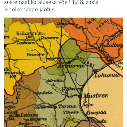
süstemaatika aluseks võeti 1918. aasta
kihelkondade jaotus.