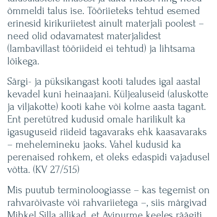
õmmeldi talus ise. Tööriieteks tehtud esemed
erinesid kirikuriietest ainult materjali poolest –
need olid odavamatest materjalidest
(lambavillast tööriideid ei tehtud) ja lihtsama
lõikega.
Särgi- ja püksikangast kooti taludes igal aastal
kevadel kuni heinaajani. Küljealuseid (aluskotte
ja viljakotte) kooti kahe või kolme aasta tagant.
Ent peretütred kudusid omale harilikult ka
igasuguseid riideid tagavaraks ehk kaasavaraks
– mehelemineku jaoks. Vahel kudusid ka
perenaised rohkem, et oleks edaspidi vajadusel
võtta. (KV 27/515)
Mis puutub terminoloogiasse – kas tegemist on
rahvarõivaste või rahvariietega –, siis märgivad
Mihkel Silla allikad, et Avinurme keeles räägiti