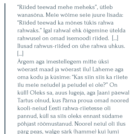
“Riided teewad mehe meheks”, ütleb
wanasõna. Meie wõime seie juure lisada:
“Riided teewad ka mõnes tükis rahwa
rahwaks.” Igal rahwal ehk õigemine ütelda
rahwusel on omad isemoodi riided. […]
Ilusad rahwus-riided on ühe rahwa uhkus.
[…]
Ärgem aga imestellegem mitte üksi
wõerast maad ja wõerast ilu! Läheme aga
oma kodu ja küsime: “Kas siin siis ka riiete
ilu meie neiudel ja peiudel ei ole?” On
küll! Oleks sa, auus lugeja, aga Jaani päewal
Tartus olnud, kus Pärna proua omad noored
kooli-neiud Eesti rahwa-riietesse oli
pannud, küll sa siis oleks ennast südame
põhjast rõõmustanud. Noorel neiul oli ilus
pärg peas, walge särk (hamme) kui lumi