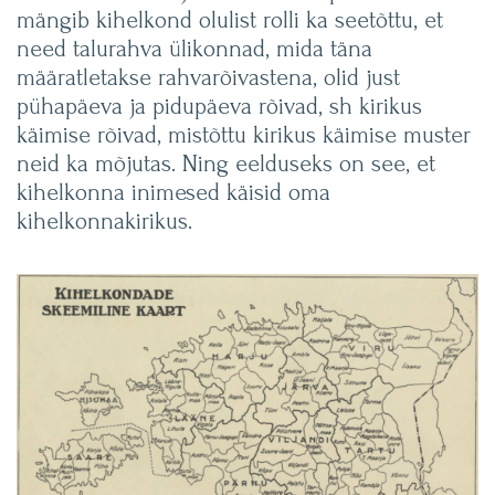
mängib kihelkond olulist rolli ka seetõttu, et
need talurahva ülikonnad, mida täna
määratletakse rahvarõivastena, olid just
pühapäeva ja pidupäeva rõivad, sh kirikus
käimise rõivad, mistõttu kirikus käimise muster
neid ka mõjutas. Ning eelduseks on see, et
kihelkonna inimesed käisid oma
kihelkonnakirikus.