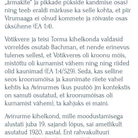
„ärmakite“ ja pikkade pükside kandmise osas)
ning teeb eraldi märkuse ka selle kohta, et piir
Virumaaga ei olnud kommete ja rõivaste osas
üksühene (EA 1:4).
Võtikvere ja teisi Torma kihelkonda valdasid
võrreldes osutab Bachman, et nende erinevus
tulenes sellest, et Võtikveres oli kroonu mõis,
mistõttu oli kurnamist vähem ning ning riided
olid kaunimad (EA 1:4/529). Seda, kas selline
seos kroonumõisa ja kaunimate riiete vahel
kehtis ka Avinurmes (kus puutöö jm kontekstis
on samuti osutatud, et kroonumõisas oli
kurnamist vähem), ta kahjuks ei maini.
Avinurme kihelkond, mille moodustamisega
alustati juba 19. sajandi lõpus, sai ametlikult
asutatud 1920. aastal. Ent rahvakultuuri