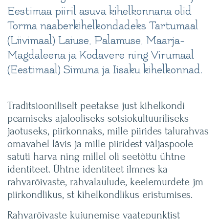
Eestimaa piiril asuva kihelkonnana olid
Torma naaberkihelkondadeks Tartumaal
(Liivimaal) Laiuse, Palamuse, Maarja-
Magdaleena ja Kodavere ning Virumaal
(Eestimaal) Simuna ja Iisaku kihelkonnad.
Traditsiooniliselt peetakse just kihelkondi
peamiseks ajalooliseks sotsiokultuuriliseks
jaotuseks, piirkonnaks, mille piirides talurahvas
omavahel lävis ja mille piiridest väljaspoole
satuti harva ning millel oli seetõttu ühtne
identiteet. Ühtne identiteet ilmnes ka
rahvarõivaste, rahvalaulude, keelemurdete jm
piirkondlikus, st kihelkondlikus eristumises.
Rahvarõivaste kujunemise vaatepunktist