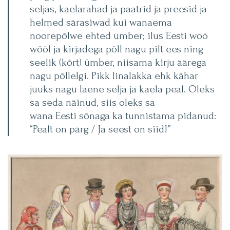
seljas, kaelarahad ja paatrid ja preesid ja
helmed särasiwad kui wanaema
noorepõlwe ehted ümber; ilus Eesti wöö
wööl ja kirjadega põll nagu pilt ees ning
seelik (kõrt) ümber, niisama kirju äärega
nagu põllelgi. Pikk linalakka ehk kähar
juuks nagu laene selja ja kaela peal. Oleks
sa seda näinud, siis oleks sa
wana Eesti sõnaga ka tunnistama pidanud:
“Pealt on pärg / Ja seest on siid!”