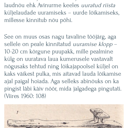
laudnõu ehk Avinurme keeles
uuratud riista
küljelaudade uuramiseks – uurde lõikamiseks,
millesse kinnitub nõu põhi.
See on muus osas nagu tavaline tööjärg, aga
sellele on peale kinnitatud
uuramise klopp
–
10-20 cm kõrgune puupakk, mille pealmine
külg on uuratava laua kumerusele vastavalt
nõgusaks tehtud ning lõikajapoolsel küljel on
kaks väikest pulka, mis aitavad lauda lõikamise
ajal paigal hoiada. Aga selleks abinõuks on ka
pingist läbi käiv nöör, mida jalgadega pingutati.
(Viires 1960: 108)