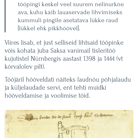
tööpingi keskel veel suurem nelinurkne
ava, kuhu käib lauaservade lihvimiseks
kummuli pingile asetatava lükke raud
[lükkel ehk pikkhöövel].
Viires lisab, et just selliseid lihtsaid tööpinke
võis kohata juba Saksa vanimail tisleritöö
kujutistel Nürnbergis aastast 1398 ja 1444 (vt
kõrvalolev pilt).
Tööjäril hööveldati näiteks laudnõu põhjalaudu
ja küljelaudade servi, ent tehti muidki
hööveldamise ja voolimise töid.