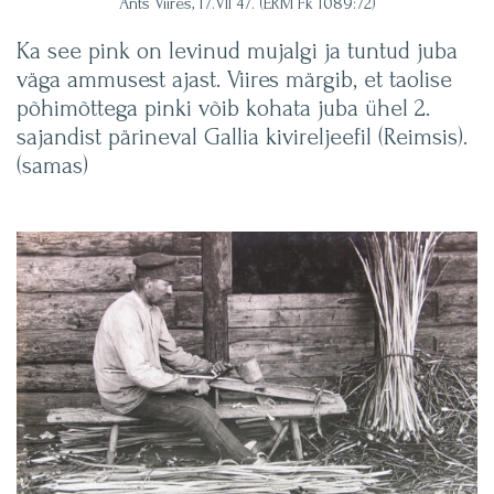
Ants Viires, 17.VII 47. (ERM Fk 1089:72)
Ka see pink on levinud mujalgi ja tuntud juba
väga ammusest ajast. Viires märgib, et taolise
põhimõttega pinki võib kohata juba ühel 2.
sajandist pärineval Gallia kivireljeefil (Reimsis).
(samas)