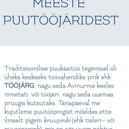
MEESTE
PUUTÖÖJÄRIDEST
Traditsioonilise puukäsitöö tegemisel oli
üheks keskseks töövahendiks pink ehk
TÖÖJÄRG
, nagu seda Avinurme keeles
nimetati, või tööjäri, nagu seda uuemas
pruugis kutsutaks. Tänapäeval me
kujutleme puutööpingist mõeldes ette
ilmselt pigem
kruupinki
(ehk tisleri– või