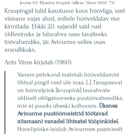
Joonis 65. Muistne tööpink (allikas: Viires 1960: 73)
Kruupingid tulid kasutusse koos höövliga, sest
viimane vajas alust, millele hööveldatav ese
kinnitada. Ehkki 20. sajandil said nad
üldlevinuks ja talurahva seas tavaliseks
töövahendiks, jäi Avinurme selles osas
erandlikuks.
Ants Viires kirjutab (1960):
Vanem põlvkond mäletab hööveldamist
lihtsal pingil veel üle maa. [..] Tänapäeval
on höövelpink [kruupink] taurahvale
üldiselt obligatoorseks puutöövahendiks,
mis ei puudu üheski kolhoosis.
Üksnes
Avinurme puutöömeistrid töötavad
siiamaani vanadel lihtsatel tööpinkidel.
Höövlipinke leidub Avinurmes peamiselt