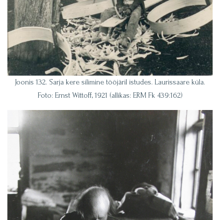
Joonis 132. Sarja kere silimine tööjäril istudes. Laurissaare küla.
Foto: Ernst Wittoff, 1921 (allikas: ERM Fk 439:162)