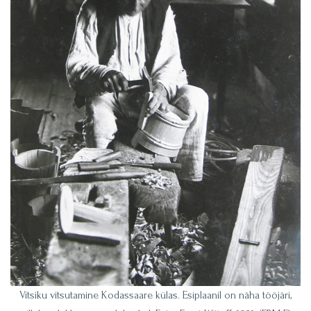
Vitsiku vitsutamine Kodassaare külas. Esiplaanil on näha tööjäri,