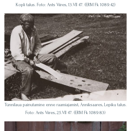
Kopli talus. Foto: Ants Viires, 13.VII 47. (ERM Fk 1089:42)
Tünnilaua painutamine enne raamiajamist, Änniksaares, Lepiku talus.
Foto: Ants Viires, 25.VII 47. (ERM Fk 1089:83)