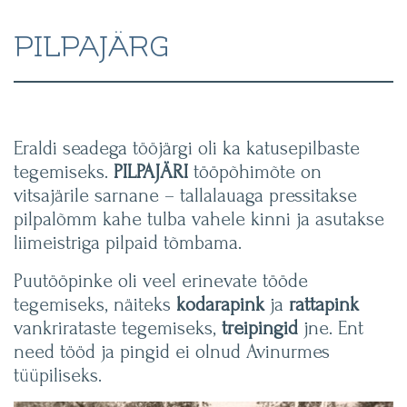
PILPAJÄRG
Eraldi seadega tööjärgi oli ka katusepilbaste
tegemiseks.
PILPAJÄRI
tööpõhimõte on
vitsajärile sarnane – tallalauaga pressitakse
pilpalõmm kahe tulba vahele kinni ja asutakse
liimeistriga pilpaid tõmbama.
Puutööpinke oli veel erinevate tööde
tegemiseks, näiteks
kodarapink
ja
rattapink
vankrirataste tegemiseks,
treipingid
jne. Ent
need tööd ja pingid ei olnud Avinurmes
tüüpiliseks.