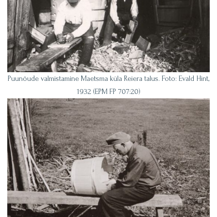
Puunõude valmistamine Maetsma küla Reiera talus. Foto: Evald Hint,
1932 (EPM FP 707:20)