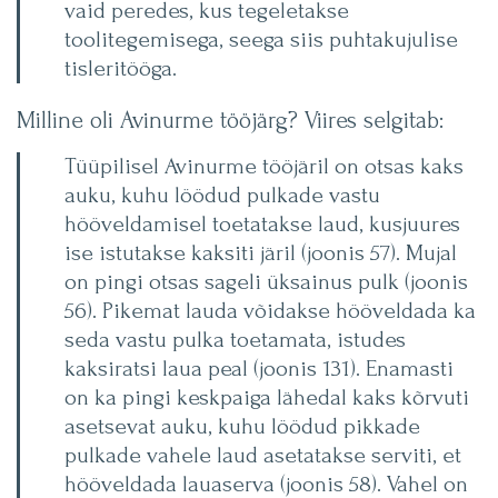
vaid peredes, kus tegeletakse
toolitegemisega, seega siis puhtakujulise
tisleritööga.
Milline oli Avinurme tööjärg? Viires selgitab:
Tüüpilisel Avinurme tööjäril on otsas kaks
auku, kuhu löödud pulkade vastu
hööveldamisel toetatakse laud, kusjuures
ise istutakse kaksiti järil (joonis 57). Mujal
on pingi otsas sageli üksainus pulk (joonis
56). Pikemat lauda võidakse hööveldada ka
seda vastu pulka toetamata, istudes
kaksiratsi laua peal (joonis 131). Enamasti
on ka pingi keskpaiga lähedal kaks kõrvuti
asetsevat auku, kuhu löödud pikkade
pulkade vahele laud asetatakse serviti, et
hööveldada lauaserva (joonis 58). Vahel on