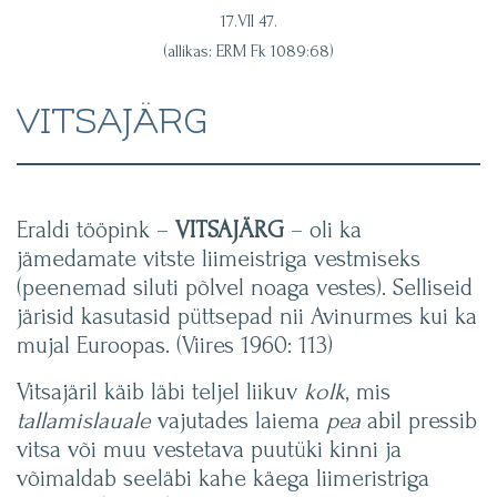
17.VII 47.
(allikas: ERM Fk 1089:68)
VITSAJÄRG
Eraldi tööpink –
VITSAJÄRG
– oli ka
jämedamate vitste liimeistriga vestmiseks
(peenemad siluti põlvel noaga vestes). Selliseid
järisid kasutasid püttsepad nii Avinurmes kui ka
mujal Euroopas. (Viires 1960: 113)
Vitsajäril käib läbi teljel liikuv
kolk
, mis
tallamislauale
vajutades laiema
pea
abil pressib
vitsa või muu vestetava puutüki kinni ja
võimaldab seeläbi kahe käega liimeristriga