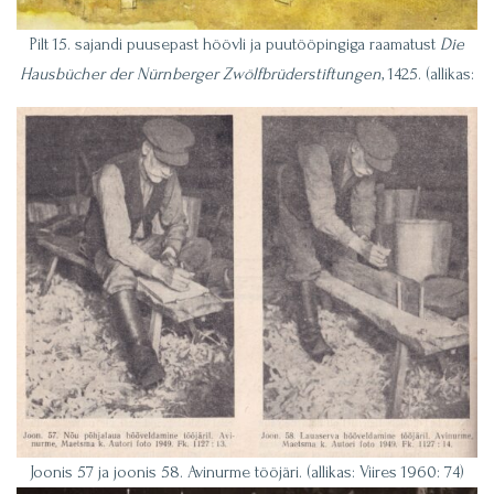
Pilt 15. sajandi puusepast
höövli ja puutööpingiga raamatust
Die
Hausbücher der Nürnberger Zwölfbrüderstiftungen
, 1425. (allikas:
Joonis 57 ja joonis 58. Avinurme tööjäri. (allikas: Viires 1960: 74)