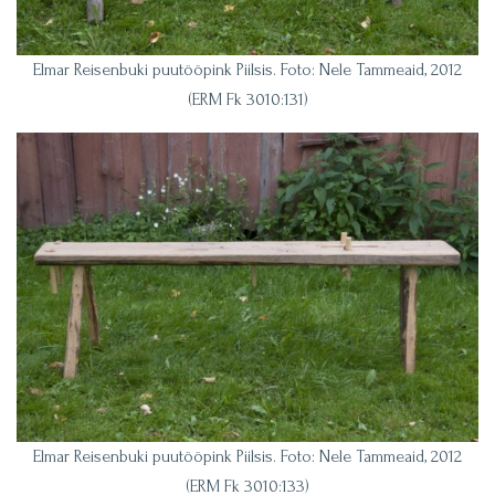
Elmar Reisenbuki puutööpink Piilsis. Foto: Nele Tammeaid, 2012
(ERM Fk 3010:131)
Elmar Reisenbuki puutööpink Piilsis. Foto: Nele Tammeaid, 2012
(ERM Fk 3010:133)