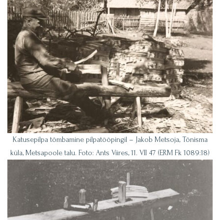
Katusepilpa tõmbamine pilpatööpingil – Jakob Metsoja, Tõnisma
küla, Metsapoole talu. Foto: Ants Viires, 11. VII 47 (ERM Fk 1089:18)