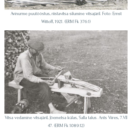
Avinurme puutööstus, riistavitsa silumine vitsajäril. Foto: Ernst
Wittoff, 1921. (ERM Fk 376:1)
Vitsa vedamine vitsajäril, Jõemetsa külas, Salla talus. Ants Viires, 7.VII
47. (ERM Fk 1089:12)