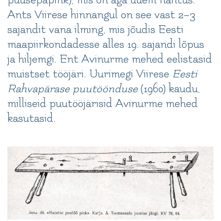
puusepapink), mis on aga uuem nähtus.
Ants Viirese hinnangul on see vast 2–3
sajandit vana ilming, mis jõudis Eesti
maapiirkondadesse alles 19. sajandi lõpus
ja hiljemgi. Ent Avinurme mehed eelistasid
muistset tööjäri. Uurimegi Viirese
Eesti
Rahvapärase puutöönduse
(1960) kaudu,
milliseid puutööjärisid Avinurme mehed
kasutasid.