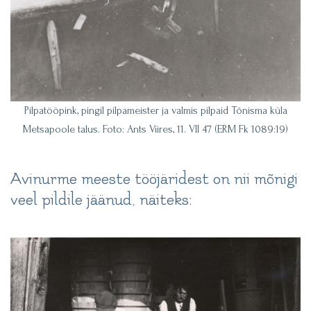
Pilpatööpink, pingil pilpameister ja valmis pilpaid Tõnisma küla
Metsapoole talus. Foto: Ants Viires, 11. VII 47 (ERM Fk 1089:19)
Avinurme meeste tööjäridest on nii mõnigi
veel pildile jäänud, näiteks: