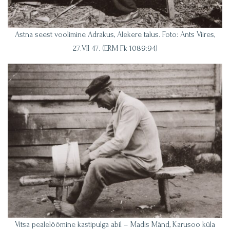
Astna seest voolimine Adrakus, Alekere talus. Foto: Ants Viires,
27.VII 47. (ERM Fk 1089:94)
Vitsa pealelöömine kastipulga abil – Madis Mänd, Karusoo küla