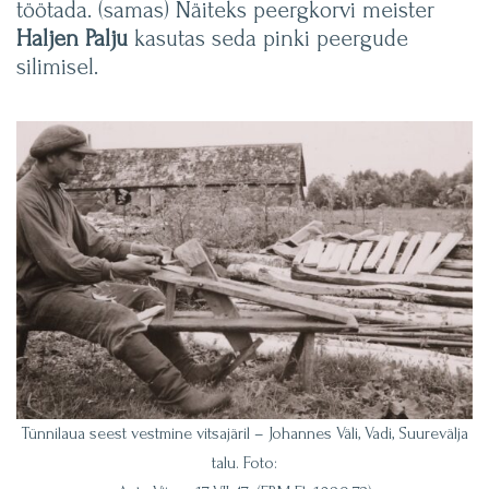
töötada. (samas) Näiteks peergkorvi meister
Haljen Palju
kasutas seda pinki peergude
silimisel.
Tünnilaua seest vestmine vitsajäril – Johannes Väli, Vadi, Suurevälja
talu. Foto: