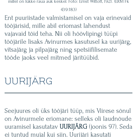
millel on lükke raua auk keskel. Foto: Ernst Wittoff, 1921. (ERM Fk
439:183)
Ent puuriistade valmistamisel on vaja erinevaid
tööjärisid, mille abil eriomast lahendust
vajavaid töid teha. Nii oli höövlipingi tüüpi
tööjärile lisaks Avinurmes kasutusel ka uurijärg,
vitsajärg ja pilpajärg ning spetsiifilisemate
tööde jaoks veel mitmed järitüübid.
UURIJÄRG
Seejuures oli üks tööjäri tüüp, mis Viirese sõnul
on Avinurmele eriomane: selleks oli laudnõude
uuramisel kasutatav
UURIJÄRG
(joonis 97). Seda
ei tuntud mujal kui siin. Uurijäri kasutati