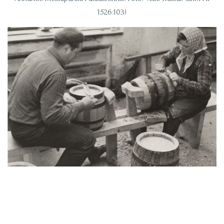
1526:103)