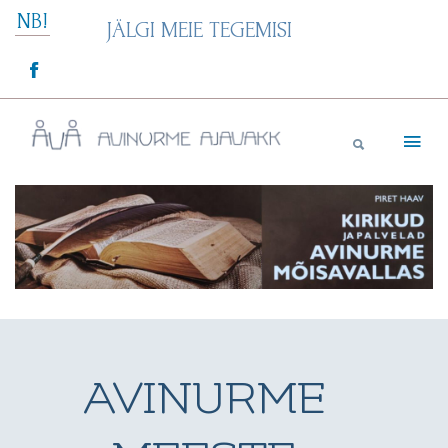
Skip
NB!
JÄLGI MEIE TEGEMISI
to
content
Avinurme Ajavakk
AVINURME