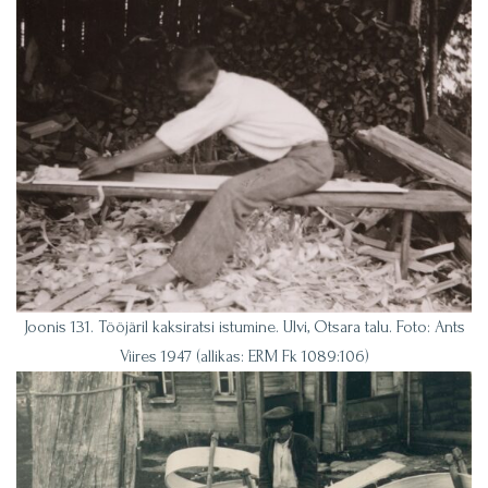
Joonis 131. Tööjäril kaksiratsi istumine. Ulvi, Otsara talu. Foto: Ants
Viires 1947 (allikas: ERM Fk 1089:106)