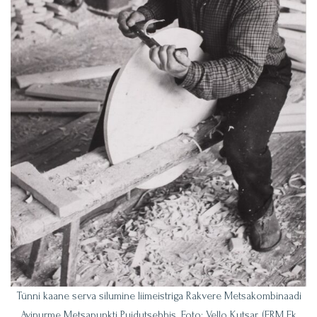
Tünni kaane serva silumine liimeistriga Rakvere Metsakombinaadi
Avinurme Metsapunkti Puidutsehhis. Foto: Vello Kutsar. (ERM Fk