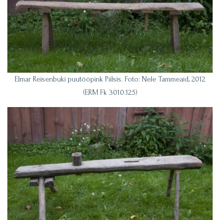
Elmar Reisenbuki puutööpink Piilsis. Foto: Nele Tammeaid, 2012
(ERM Fk 3010:125)