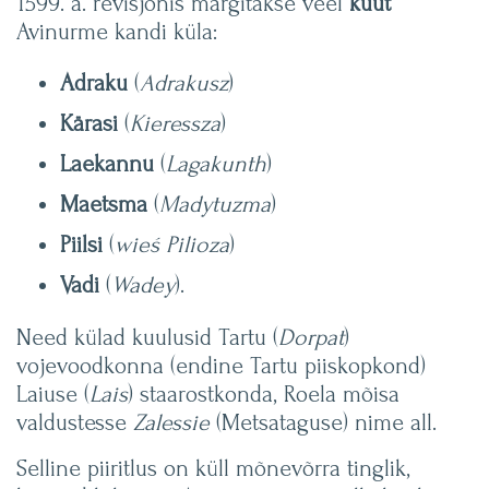
1599. a. revisjonis märgitakse veel
kuut
Avinurme kandi küla:
Adraku
(
Adrakusz
)
Kärasi
(
Kieressza
)
Laekannu
(
Lagakunth
)
Maetsma
(
Madytuzma
)
Piilsi
(
wieś Pilioza
)
Vadi
(
Wadey
).
Need külad kuulusid Tartu (
Dorpat
)
vojevoodkonna (endine Tartu piiskopkond)
Laiuse (
Lais
) staarostkonda, Roela mõisa
valdustesse
Zalessie
(Metsataguse) nime all.
Selline piiritlus on küll mõnevõrra tinglik,