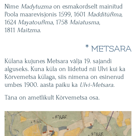
Nime
Madytuzma
on esmakordselt mainitud
Poola maarevisjonis 1599, 1601
Madditüßma,
1624
Mayatoußma
, 1758
Maiatusma
,
1811
Maitzma
.
* METSARA
Külana kujunes Metsara välja 19. sajandi
alguseks. Kuna küla on liidetud nii Ulvi kui ka
Kõrvemetsa külaga, siis nimena on esinenud
umbes 1900. aasta paiku ka
Ulvi-Metsara.
Täna on ametlikult Kõrvemetsa osa.