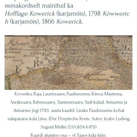
esmakordselt mainitud ka
Hofflage
Kowerick
(karjamõis), 1798
Köwweric
h
(karjamõis), 1866
Kowerick
.
Kõveriku, Raja, Laurissaare, Paadenurme, Kiissa, Maetsma,
Änniksaare, Rehessaare, Tammessaare, Vadi külad, Avinurme ja
Avinurme jõgi 1793. aasta kaadril. Lisaks Paadenurme kohal
salapärane küla Liiva. (Der Dörptsche Kreis. Autor: krahv Ludwig
August Mellin; EAA.854.4.470)
Kaardi alumine osa – vt Saare küla kirje.