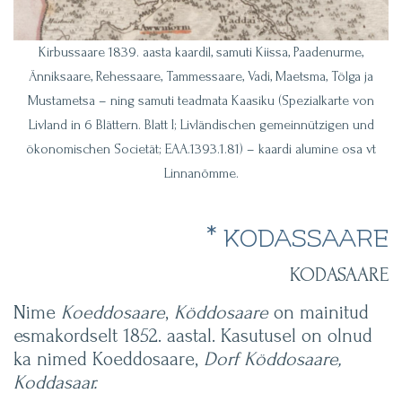
Kirbussaare 1839. aasta kaardil, samuti Kiissa, Paadenurme,
Änniksaare, Rehessaare, Tammessaare, Vadi, Maetsma, Tölga ja
Mustametsa – ning samuti teadmata Kaasiku (Spezialkarte von
Livland in 6 Blättern. Blatt I; Livländischen gemeinnützigen und
ökonomischen Societät; EAA.1393.1.81) – kaardi alumine osa vt
Linnanõmme.
* KODASSAARE
KODASAARE
Nime
Koeddosaare
,
Köddosaare
on mainitud
esmakordselt 1852. aastal. Kasutusel on olnud
ka nimed Koeddosaare,
Dorf Köddosaare,
Koddasaar.