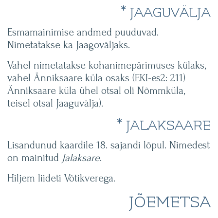
* JAAGUVÄLJA
Esmamainimise andmed puuduvad.
Nimetatakse ka Jaagoväljaks.
Vahel nimetatakse kohanimepärimuses külaks,
vahel Änniksaare küla osaks (EKI-es2: 211)
Änniksaare küla ühel otsal oli Nõmmküla,
teisel otsal Jaaguvälja).
* JALAKSAARE
Lisandunud kaardile 18. sajandi lõpul. Nimedest
on mainitud
Jalaksare
.
Hiljem liideti Võtikverega.
JÕEMETSA