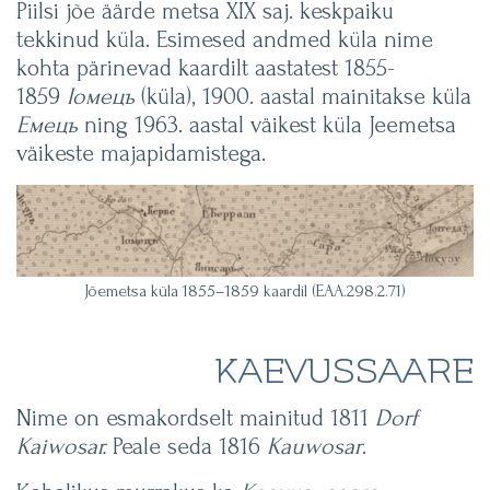
Piilsi jõe äärde metsa XIX saj. keskpaiku
tekkinud küla. Esimesed andmed küla nime
kohta pärinevad kaardilt aastatest 1855-
1859
Іомецъ
(küla), 1900. aastal mainitakse küla
Емецъ
ning 1963. aastal väikest küla Jeemetsa
väikeste majapidamistega.
Jõemetsa küla 1855–1859 kaardil (EAA.298.2.71)
KAEVUSSAARE
Nime on esmakordselt mainitud 1811
Dorf
Kaiwosar.
Peale seda 1816
Kauwosar
.