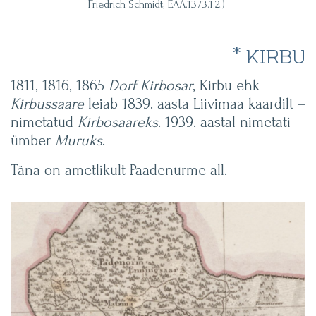
Friedrich Schmidt; EAA.1373.1.2.)
* KIRBU
1811, 1816, 1865
Dorf Kirbosar
, Kirbu ehk
Kirbussaare
leiab 1839. aasta Liivimaa kaardilt –
nimetatud
Kirbosaareks
. 1939. aastal nimetati
ümber
Muruks
.
Täna on ametlikult Paadenurme all.