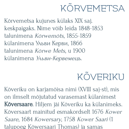
KÕRVEMETSA
Kõrvemetsa kujunes külaks XIX saj.
keskpaigaks. Nime võib leida 1848-1853
talunimena
Körwemöts
, 1855-1859
külanimena Ульви Керви, 1866
talunimena
Körwe Mets
, u 1900
külanimena
Ульви-Кервемецъ
.
KÕVERIKU
Kõveriku on karjamõisa nimi (XVIII saj-st), mis
on ilmselt mõjutatud varasemast külanimest
Kõversaare
. Hiljem jäi Kõveriku ka külanimeks.
Kõversaart mainitud esmakordselt 1676
Kower
Saare
, 1684
Kowersary
, 1758
Kower Saari
(1
talupoeg Kõwersaari Thomas) ja samas