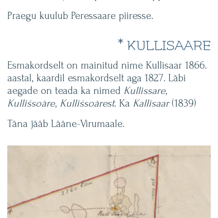
Praegu kuulub Peressaare piiresse.
* KULLISAARE
Esmakordselt on mainitud nime Kullisaar 1866.
aastal, kaardil esmakordselt aga 1827. Läbi
aegade on teada ka nimed
Kullissare
,
Kulliśsoàre
,
Kulliśsoàrest
. Ka
Kallisaar
(1839)
Täna jääb Lääne-Virumaale.