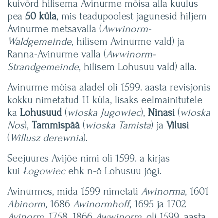
kuivõrd hilisema Avinurme mõisa alla kuulus
pea
50 küla
, mis teadupoolest jagunesid hiljem
Avinurme metsavalla (
Awwinorm-
Waldgemeinde
, hilisem Avinurme vald) ja
Ranna-Avinurme valla (
Awwinorm-
Strandgemeinde
, hilisem Lohusuu vald) alla.
Avinurme mõisa aladel oli 1599. aasta revisjonis
kokku nimetatud 11 küla, lisaks eelmainitutele
ka
Lohusuud
(
wioska Jugowiec
),
Ninasi
(
wioska
Nos
),
Tammispää
(
wioska Tamista
) ja
Vilusi
(
Willusz derewnia
).
Seejuures Avijõe nimi oli 1599. a kirjas
kui
Łogowiec
ehk n-ö Lohusuu jõgi.
Avinurmes, mida 1599 nimetati
Awinorma
, 1601
Abinorm
, 1686
Awinormhoff
, 1695 ja 1702
Avinorm
, 1758, 1866
Awwinorm
, oli 1599. aasta