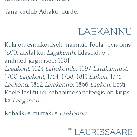
Täna kuulub Adraku juurde.
LAEKANNU
Küla on esmakordselt mainitud Poola revisjonis
1599. aastal kui
Lagakunth
. Edaspidi on
andmed järgmised: 1601
Lagakont,
1624
Lahokönde
, 1697
Layakannust
,
1700
Laijakönt
, 1754, 1758, 1811
Laikon,
1775
Laekond
, 1852
Laiakanno
, 1866
Laekon.
Eesti
Keele Instituudi kohanimekartoteegis on kirjas
ka
Laegannu
.
Kohalikus murrakus
Laekõnnu
.
* LAURISSAARE