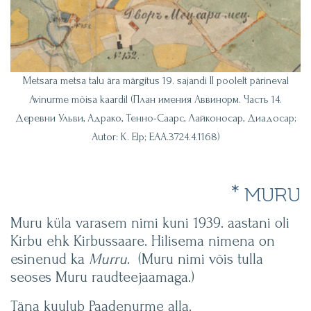
Metsara metsa talu ära märgitus 19. sajandi II poolelt pärineval
Avinurme mõisa kaardil (План имения Аввинорм. Часть 14.
Деревни Ульви, Адрако, Тенно-Саарс, Лайконосар, Диадосар;
Autor: K. Elp; EAA.3724.4.1168)
* MURU
Muru küla varasem nimi kuni 1939. aastani oli
Kirbu ehk Kirbussaare. Hilisema nimena on
esinenud ka
Murru
. (Muru nimi võis tulla
seoses Muru raudteejaamaga.)
Täna kuulub Paadenurme alla.