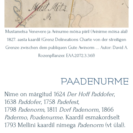
Mustametsa Venevere ja Avinurme mõisa piiril (Avinirme mõisa alal)
1827. aasta kaardil (Grenz Delineations Charte von der streitigen
Grenze zwischen dem publiquen Gute Awinorm …. Autor: David A.
Rozenpflanzer. EAA.2072.3.36f)
PAADENURME
Nime on märgitud 1624
Der Hoff Paddofer
,
1638
Paddofer
, 1758
Padefest
,
1798
Padenorm,
1811
Dorf Padenorm
, 1866
Pädermo, Poadenurme
. Kaardil esmakordselt
1793 Mellini kaardil nimega
Padenorm
(vt ülal).