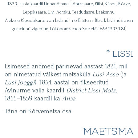
1839. aasta kaardil Linnanõmme, Tõnussaare, Piilsi, Kärasi, Kõrve,
Leppiksaare, Ulvi, Adraku, Teadudaare, Laekannu,
Alekere (Spezialkarte von Livland in 6 Blättern. Blatt I; Livländischen
gemeinnützigen und ökonomischen Societät; EAA.1393.1.81)
* LISSI
Esimesed andmed pärinevad aastast 1821, mil
on nimetatud väikest metsaküla
Lüsi Asse
(ja
Lüsi joeggi
). 1854. aastal on fikseeritud
Avinurme valla kaardil
District Lissi Mötz
,
1855–1859 kaardil ka
Лиза
.
Täna on Kõrvemetsa osa.
MAETSMA