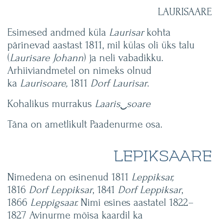
LAURISAARE
Esimesed andmed küla
Laurisar
kohta
pärinevad aastast 1811, mil külas oli üks talu
(
Laurisare Johann
) ja neli vabadikku.
Arhiiviandmetel on nimeks olnud
ka
Laurisoare,
1811
Dorf Laurisar
.
Kohalikus murrakus
Laaris
‿
soare
Täna on ametlikult Paadenurme osa.
LEPIKSAARE
Nimedena on esinenud 1811
Leppiksar,
1816
Dorf Leppiksar
, 1841
Dorf Leppiksar
,
1866
Leppigsaar.
Nimi esines aastatel 1822–
1827 Avinurme mõisa kaardil ka