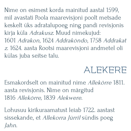
Nime on esimest korda mainitud aastal 1599,
mil avastati Poola maarevisjoni poolt metsade
keskelt üks adratalupoeg ning pandi revisjonis
kirja küla
Adrakusz
. Muud nimekujud:
1601
Adrakon
, 1624
Addraköndo
, 1758
Addrakat
z
. 1624. aasta Rootsi maarevisjoni andmetel oli
külas juba seitse talu.
ALEKERE
Esmakordselt on mainitud nime
Allekõrre
1811.
aasta revisjonis. Nime on märgitud
1816
Allekörre,
1839
Alekwere
.
Lohusuu kirikuraamatust leiab 1722. aastast
sissekande, et
Allekorra Jürril
sündis poeg
Jahn
.