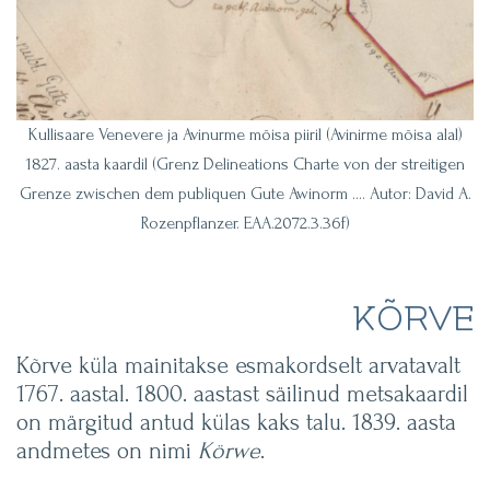
Kullisaare Venevere ja Avinurme mõisa piiril (Avinirme mõisa alal)
1827. aasta kaardil (Grenz Delineations Charte von der streitigen
Grenze zwischen dem publiquen Gute Awinorm …. Autor: David A.
Rozenpflanzer. EAA.2072.3.36f)
KÕRVE
Kõrve küla mainitakse esmakordselt arvatavalt
1767. aastal. 1800. aastast säilinud metsakaardil
on märgitud antud külas kaks talu. 1839. aasta
andmetes on nimi
Körwe
.