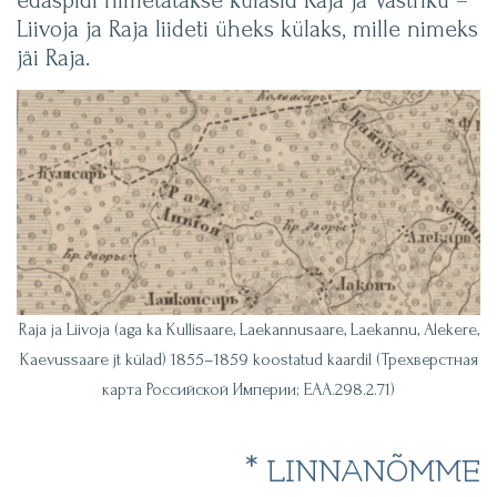
edaspidi nimetatakse külasid Raja ja Västriku –
Liivoja ja Raja liideti üheks külaks, mille nimeks
jäi Raja.
Raja ja Liivoja (aga ka Kullisaare, Laekannusaare, Laekannu, Alekere,
Kaevussaare jt külad) 1855–1859 koostatud kaardil (Трехверстная
карта Российской Империи; EAA.298.2.71)
* LINNANÕMME