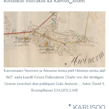
Kohalikus murrakus ka
Kaevus
‿
soare
.
Kaevussaare Venevere ja Avinurme mõisa piiril (Avinirme mõisa alal)
1827. aasta kaardil (Grenz Delineations Charte von der streitigen
Grenze zwischen dem publiquen Gute Awinorm …. Autor: David A.
Rozenpflanzer. EAA.2072.3.36f)
* KARUSOO