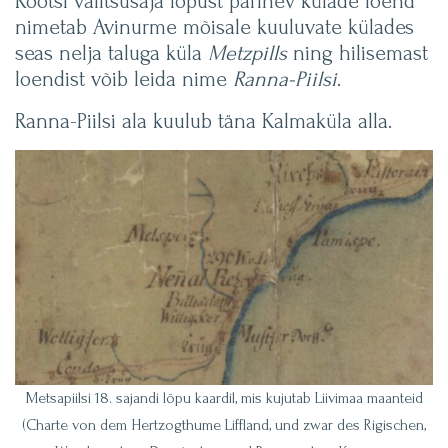
Rootsi valitsusaja lõpust pärinev külade loend
nimetab Avinurme mõisale kuuluvate külades
seas nelja taluga küla
Metzpills
ning hilisemast
loendist võib leida nime
Ranna-Piilsi
.
Ranna-Piilsi ala kuulub täna Kalmaküla alla.
Metsapiilsi 18. sajandi lõpu kaardil, mis kujutab Liivimaa maanteid
(Charte von dem Hertzogthume Liffland, und zwar des Rigischen,