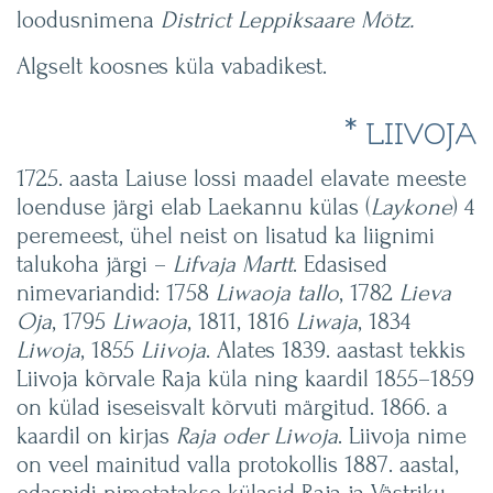
loodusnimena
District Leppiksaare Mötz.
Algselt koosnes küla vabadikest.
* LIIVOJA
1725. aasta Laiuse lossi maadel elavate meeste
loenduse järgi elab Laekannu külas (
Laykone
) 4
peremeest, ühel neist on lisatud ka liignimi
talukoha järgi –
Lifvaja Martt
. Edasised
nimevariandid: 1758
Liwaoja
tallo
, 1782
Lieva
Oja
, 1795
Liwaoja
, 1811, 1816
Liwaja
, 1834
Liwoja
, 1855
Liivoja
. Alates 1839. aastast tekkis
Liivoja kõrvale Raja küla ning kaardil 1855–1859
on külad iseseisvalt kõrvuti märgitud. 1866. a
kaardil on kirjas
Raja oder Liwoja
. Liivoja nime
on veel mainitud valla protokollis 1887. aastal,