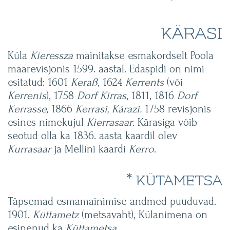
KÄRASI
Küla
Kieressza
mainitakse esmakordselt Poola
maarevisjonis 1599. aastal. Edaspidi on nimi
esitatud: 1601
Keraß
, 1624
Kerrents
(või
Kerrenis
), 1758
Dorf Kirras
, 1811, 1816
Dorf
Kerrasse,
1866
Kerrasi, Kärazi.
1758 revisjonis
esines nimekujul
Kierrasaar
. Kärasiga võib
seotud olla ka 1836. aasta kaardil olev
Kurrasaar
ja Mellini kaardi
Kerro
.
* KÜTAMETSA
Täpsemad esmamainimise andmed puuduvad.
1901.
Küttametz
(metsavaht), Külanimena on
esinenud ka
Küttametsa
.