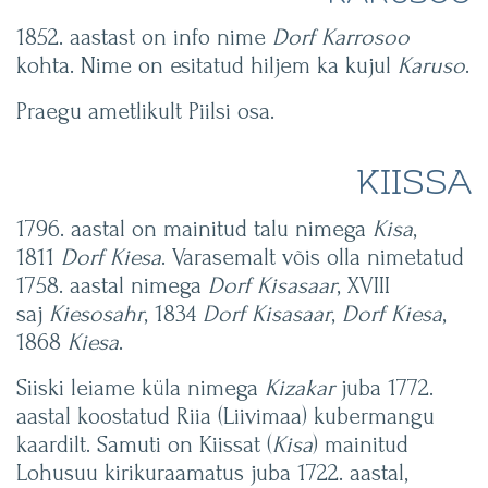
1852. aastast on info nime
Dorf Karrosoo
kohta. Nime on esitatud hiljem ka kujul
Karuso
.
Praegu ametlikult Piilsi osa.
KIISSA
1796. aastal on mainitud talu nimega
Kisa
,
1811
Dorf Kiesa
. Varasemalt võis olla nimetatud
1758. aastal nimega
Dorf Kisasaar
, XVIII
saj
Kiesosahr
, 1834
Dorf Kisasaar
,
Dorf Kiesa
,
1868
Kiesa
.
Siiski leiame küla nimega
Kizakar
juba 1772.
aastal koostatud Riia (Liivimaa) kubermangu
kaardilt. Samuti on Kiissat (
Kisa
) mainitud
Lohusuu kirikuraamatus juba 1722. aastal,