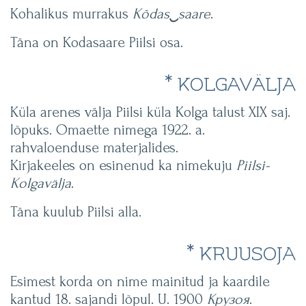
Kohalikus murrakus
Kõdas
‿
saare
.
Täna on Kodasaare Piilsi osa.
* KOLGAVÄLJA
Küla arenes välja Piilsi küla Kolga talust XIX saj.
lõpuks. Omaette nimega 1922. a.
rahvaloenduse materjalides.
Kirjakeeles on esinenud ka nimekuju
Piilsi-
Kolgavälja
.
Täna kuulub Piilsi alla.
* KRUUSOJA
Esimest korda on nime mainitud ja kaardile
kantud 18. sajandi lõpul. U. 1900
Крузоя
.