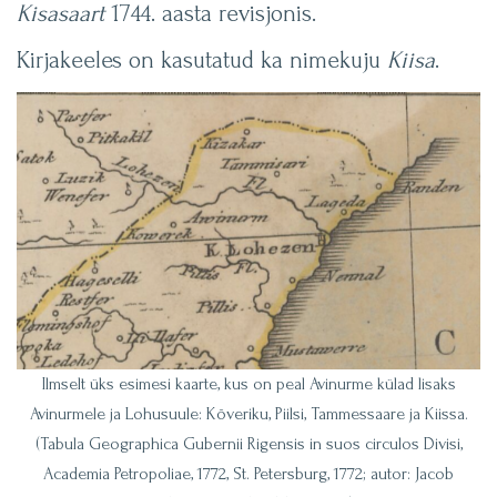
Kisasaart
1744. aasta revisjonis.
Kirjakeeles on kasutatud ka nimekuju
Kiisa
.
Ilmselt üks esimesi kaarte, kus on peal Avinurme külad lisaks
Avinurmele ja Lohusuule: Kõveriku, Piilsi, Tammessaare ja Kiissa.
(Tabula Geographica Gubernii Rigensis in suos circulos Divisi,
Academia Petropoliae, 1772, St. Petersburg, 1772; autor: Jacob