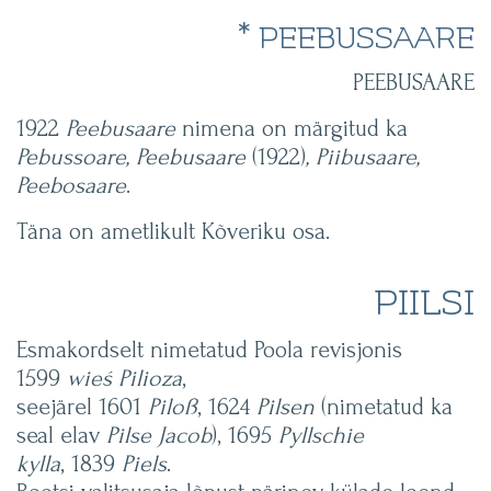
* PEEBUSSAARE
PEEBUSAARE
1922
Peebusaare
nimena on märgitud ka
Pebussoare, Peebusaare
(1922)
, Piibusaare,
Peebosaare
.
Täna on ametlikult Kõveriku osa.
PIILSI
Esmakordselt nimetatud Poola revisjonis
1599
wieś Pilioza
,
seejärel 1601
Piloß
, 1624
Pilsen
(nimetatud ka
seal elav
Pilse Jacob
), 1695
Pyllschie
kylla
, 1839
Piels
.