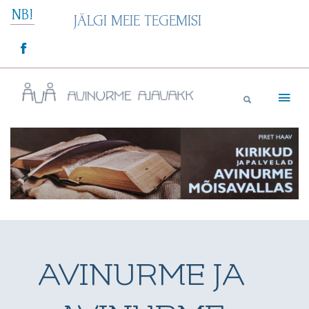
Skip
NB!
JÄLGI MEIE TEGEMISI
to
content
Avinurme Ajavakk
AVINURME JA