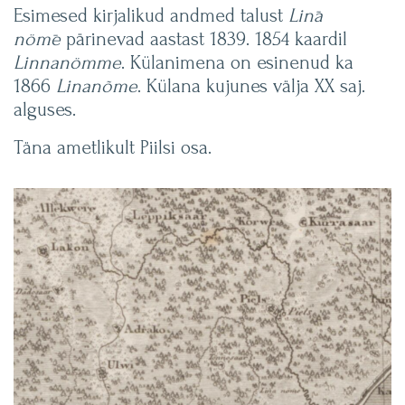
Esimesed kirjalikud andmed talust
Lin̄a
nöm̄e
pärinevad aastast 1839. 1854 kaardil
Linnanömme
. Külanimena on esinenud ka
1866
Linanõme
. Külana kujunes välja XX saj.
alguses.
Täna ametlikult Piilsi osa.