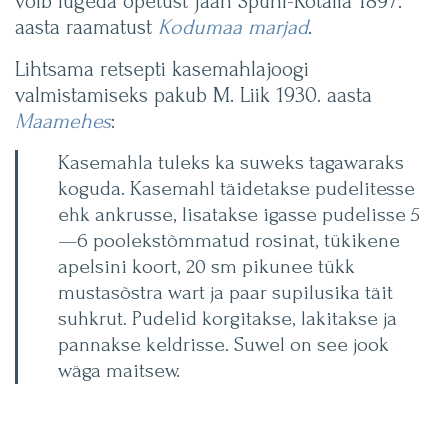
võib lugeda õpetust Jaan Spuhl-Rotalia 1897.
aasta raamatust
Kodumaa marjad
.
Lihtsama retsepti kasemahlajoogi
valmistamiseks pakub M. Liik 1930. aasta
Maamehes
:
Kasemahla tuleks ka suweks tagawaraks
koguda.
Kasemahl täidetakse pudelitesse
ehk ankrusse, lisatakse igasse pudelisse 5
—6 poolekstõmmatud rosinat, tükikene
apelsini koort, 20 sm pikunee tükk
mustasõstra wart ja paar supilusika täit
suhkrut. Pudelid korgitakse, lakitakse ja
pannakse keldrisse. Suwel on see jook
wäga maitsew.