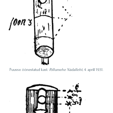
Puusse õõnestatud kast.
Põllumehe Nädalleht
, 4. aprill 1931.