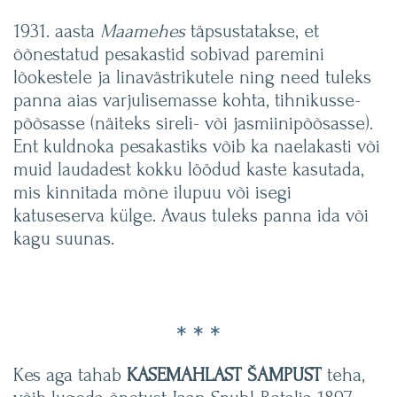
1931. aasta
Maamehes
täpsustatakse, et
õõnestatud pesakastid sobivad paremini
lõokestele ja linavästrikutele ning need tuleks
panna aias varjulisemasse kohta, tihnikusse-
põõsasse (näiteks sireli- või jasmiinipõõsasse).
Ent kuldnoka pesakastiks võib ka naelakasti või
muid laudadest kokku löödud kaste kasutada,
mis kinnitada mõne ilupuu või isegi
katuseserva külge. Avaus tuleks panna ida või
kagu suunas.
* * *
Kes aga tahab
KASEMAHLAST ŠAMPUST
teha,