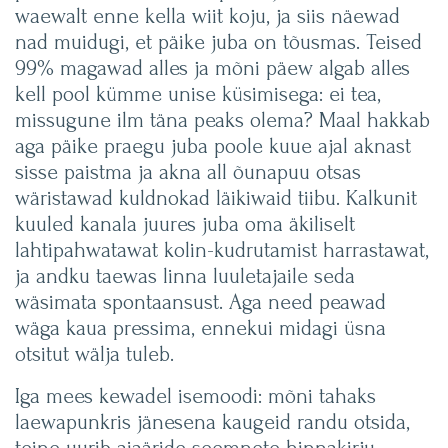
waewalt enne kella wiit koju, ja siis näewad
nad muidugi, et päike juba on tõusmas. Teised
99% magawad alles ja mõni päew algab alles
kell pool kümme unise küsimisega: ei tea,
missugune ilm täna peaks olema? Maal hakkab
aga päike praegu juba poole kuue ajal aknast
sisse paistma ja akna all õunapuu otsas
wäristawad kuldnokad läikiwaid tiibu. Kalkunit
kuuled kanala juures juba oma äkiliselt
lahtipahwatawat kolin-kudrutamist harrastawat,
ja andku taewas linna luuletajaile seda
wäsimata spontaansust. Aga need peawad
wäga kaua pressima, ennekui midagi üsna
otsitut wälja tuleb.
Iga mees kewadel isemoodi: mõni tahaks
laewapunkris jänesena kaugeid randu otsida,