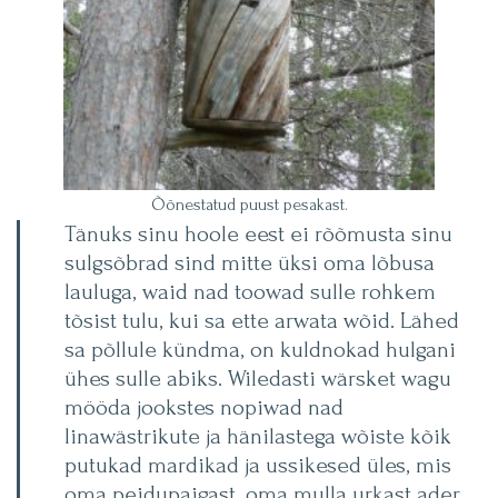
Õõnestatud puust pesakast.
Tänuks sinu hoole eest ei rõõmusta sinu
sulgsõbrad sind mitte üksi oma lõbusa
lauluga, waid nad toowad sulle rohkem
tõsist tulu, kui sa ette arwata wõid. Lähed
sa põllule kündma, on kuldnokad hulgani
ühes sulle abiks. Wiledasti wärsket wagu
mööda jookstes nopiwad nad
linawästrikute ja hänilastega wõiste kõik
putukad mardikad ja ussikesed üles, mis
oma peidupaigast, oma mulla urkast ader