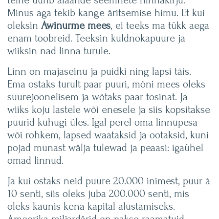
teine uurib aiaäride seemnete hinnakirju.
Minus aga tekib kange äritsemise himu. Et kui
oleksin
Awinurme
mees
, ei teeks ma tükk aega
enam toobreid. Teeksin kuldnokapuure ja
wiiksin nad linna turule.
Linn on majaseinu ja puidki ning lapsi täis.
Ema ostaks turult paar puuri, mõni mees oleks
suurejoonelisem ja wõtaks paar tosinat. Ja
wiiks koju lastele wõi enesele ja siis kopsitakse
puurid kuhugi üles. Igal perel oma linnupesa
wõi rohkem, lapsed waataksid ja ootaksid, kuni
pojad munast wälja tulewad ja peaasi: igaühel
omad linnud.
Ja kui ostaks neid puure 20.000 inimest, puur à
10 senti, siis oleks juba 200.000 senti, mis
oleks kaunis kena kapital alustamiseks.