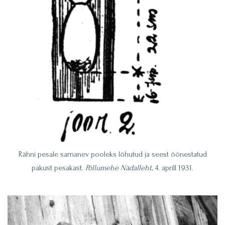
Rähni pesale sarnanev pooleks lõhutud ja seest õõnestatud
pakust pesakast.
Põllumehe Nädalleht
, 4. aprill 1931.