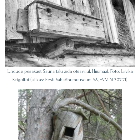
Lindude pesakast Sauna talu aida otsaviilul, Hiiumaal. Foto: Liivika
Krigoltoi (allikas: Eesti Vabaõhumuuseum SA, EVM N 307:71)