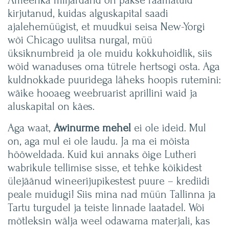
Ameerika miljardärid on pakse raamatuid
kirjutanud, kuidas alguskapital saadi
ajalehemüügist, et muudkui seisa New-Yorgi
wõi Chicago uulitsa nurgal, müü
üksiknumbreid ja ole muidu kokkuhoidlik, siis
wõid wanaduses oma tütrele hertsogi osta. Aga
kuldnokkade puuridega läheks hoopis rutemini:
wäike hooaeg weebruarist aprillini waid ja
aluskapital on käes.
Aga waat,
Awinurme
mehel
ei ole ideid. Mul
on, aga mul ei ole laudu. Ja ma ei mõista
hööweldada. Kuid kui annaks õige Lutheri
wabrikule tellimise sisse, et tehke kõikidest
ülejäänud wineerijupikestest puure – krediidi
peale muidugi! Siis mina nad müün Tallinna ja
Tartu turgudel ja teiste linnade laatadel. Wõi
mõtleksin wälja weel odawama materjali, kas