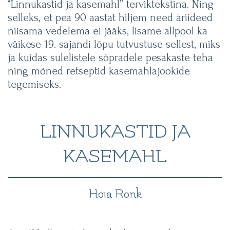
“Linnukastid ja kasemahl” terviktekstina. Ning
selleks, et pea 90 aastat hiljem need äriideed
niisama vedelema ei jääks, lisame allpool ka
väikese 19. sajandi lõpu tutvustuse sellest, miks
ja kuidas sulelistele sõpradele pesakaste teha
ning mõned retseptid kasemahlajookide
tegemiseks.
LINNUKASTID JA
KASEMAHL
Hoia Ronk