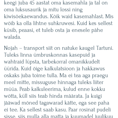
keegi juba 45 aastat oma kasemahla ja tal on
oma luksusaurik ja mitu lossi ning
kiwisöekaewandus. Kõik waid kasemahlast. Mis
wõib ka olla lihtne suhkruwesi. Kuid kes sellest
küsib, peaasi, et tuleb osta ja enesele pähe
walada.
Nojah – transport siit on natuke kaugel Tartuni.
Tuleks linna ümbruskonnas kasepuid ja
wahtraid lüpsta, tarbekorral omanikkudelt
üürida. Kuid õige kalkulatsioon ja hakkawus
oskaks juba toime tulla. Ma ei tea aga praegu
meel mitte, missuguse hinnaga tuleks liiter
müüa. Peab kalkuleerima, kulud enne kokku
wõtta, küll siis teab hinda määrata. Ja kuigi
jääwad mõned tagawarad kätte, ega see paha
ei tee. Ka sellest saab kasu. Paar rosinat pudeli
sisse, siis mulla alla matta ja kuumadel juulikuu