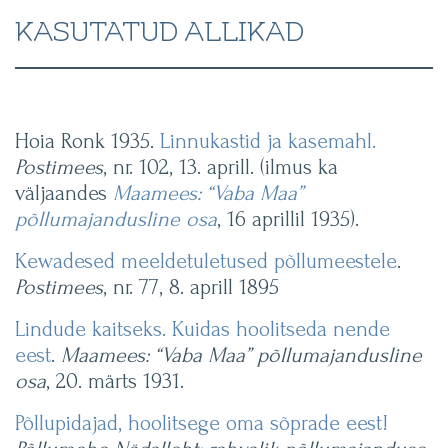
KASUTATUD ALLIKAD
Hoia Ronk 1935.
Linnukastid ja kasemahl.
Postimees
, nr. 102, 13. aprill. (ilmus ka
väljaandes
Maamees: “Vaba Maa”
põllumajandusline osa
, 16 aprillil 1935).
Kewadesed meeldetuletused põllumeestele
.
Postimees
, nr. 77, 8. aprill 1895
Lindude kaitseks. Kuidas hoolitseda nende
eest
.
Maamees: “Vaba Maa” põllumajandusline
osa
, 20. märts 1931.
Põllupidajad, hoolitsege oma sõprade eest!