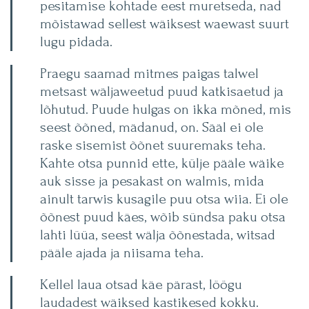
pesitamise kohtade eest muretseda, nad
mõistawad sellest wäiksest waewast suurt
lugu pidada.
Praegu saamad mitmes paigas talwel
metsast wäljaweetud puud katkisaetud ja
lõhutud. Puude hulgas on ikka mõned, mis
seest õõned, mädanud, on. Sääl ei ole
raske sisemist õõnet suuremaks teha.
Kahte otsa punnid ette, külje pääle wäike
auk sisse ja pesakast on walmis, mida
ainult tarwis kusagile puu otsa wiia. Ei ole
õõnest puud käes, wõib sündsa paku otsa
lahti lüüa, seest wälja õõnestada, witsad
pääle ajada ja niisama teha.
Kellel laua otsad käe pärast, löögu
laudadest wäiksed kastikesed kokku.