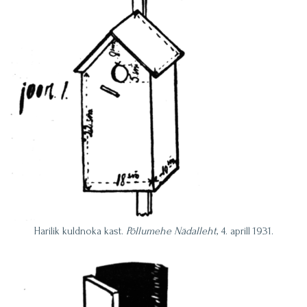
Harilik kuldnoka kast.
Põllumehe Nädalleht
, 4. aprill 1931.