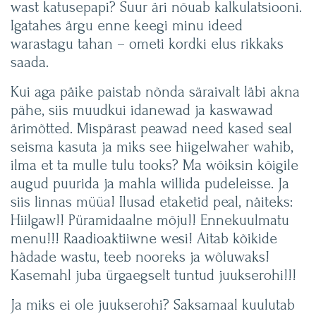
wast katusepapi? Suur äri nõuab kalkulatsiooni.
Igatahes ärgu enne keegi minu ideed
warastagu tahan – ometi kordki elus rikkaks
saada.
Kui aga päike paistab nõnda säraivalt läbi akna
pähe, siis muudkui idanewad ja kaswawad
ärimõtted. Mispärast peawad need kased seal
seisma kasuta ja miks see hiigelwaher wahib,
ilma et ta mulle tulu tooks? Ma wõiksin kõigile
augud puurida ja mahla willida pudeleisse. Ja
siis linnas müüa! Ilusad etaketid peal, näiteks:
Hiilgaw!! Püramidaalne mõju!! Ennekuulmatu
menu!!! Raadioaktiiwne wesi! Aitab kõikide
hädade wastu, teeb nooreks ja wõluwaks!
Kasemahl juba ürgaegselt tuntud juukserohi!!!
Ja miks ei ole juukserohi? Saksamaal kuulutab