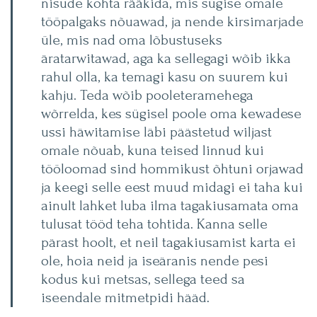
nisude kohta rääkida, mis sügise omale
tööpalgaks nõuawad, ja nende kirsimarjade
üle, mis nad oma lõbustuseks
äratarwitawad, aga ka sellegagi wõib ikka
rahul olla, ka temagi kasu on suurem kui
kahju. Teda wõib pooleteramehega
wõrrelda, kes sügisel poole oma kewadese
ussi häwitamise läbi päästetud wiljast
omale nõuab, kuna teised linnud kui
tööloomad sind hommikust õhtuni orjawad
ja keegi selle eest muud midagi ei taha kui
ainult lahket luba ilma tagakiusamata oma
tulusat tööd teha tohtida. Kanna selle
pärast hoolt, et neil tagakiusamist karta ei
ole, hoia neid ja iseäranis nende pesi
kodus kui metsas, sellega teed sa
iseendale mitmetpidi hääd.