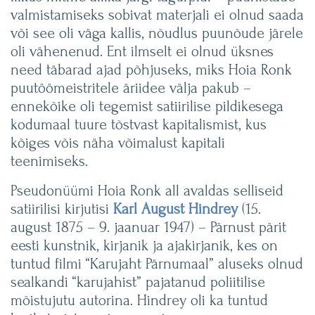
valmistamiseks sobivat materjali ei olnud saada
või see oli väga kallis, nõudlus puunõude järele
oli vähenenud. Ent ilmselt ei olnud üksnes
need täbarad ajad põhjuseks, miks Hoia Ronk
puutöömeistritele äriidee välja pakub –
ennekõike oli tegemist satiirilise pildikesega
kodumaal tuure tõstvast kapitalismist, kus
kõiges võis näha võimalust kapitali
teenimiseks.
Pseudonüümi Hoia Ronk all avaldas selliseid
satiirilisi kirjutisi
Karl August Hindrey
(15.
august 1875 – 9. jaanuar 1947) – Pärnust pärit
eesti kunstnik, kirjanik ja ajakirjanik, kes on
tuntud filmi “Karujaht Pärnumaal” aluseks olnud
sealkandi “karujahist” pajatanud poliitilise
mõistujutu autorina. Hindrey oli ka tuntud