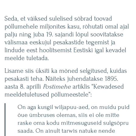
Seda, et väiksed sulelised sõbrad toovad
põllumehele miljonites kasu, rõhutati omal ajal
palju ning juba 19. sajandi lõpul soovitatakse
välismaa eeskujul pesakastide tegemist ja
lindude eest hoolitsemist Eestiski igal kevadel
meelde tuletada.
Lisame siis üksiti ka mõned selgitused, kuidas
pesakasti teha. Näiteks juhendatakse 1895.
aasta 8. aprilli
Postimehe
artiklis “Kewadesed
meeldetuletused põllumeestele”:
On aga kusgil wiljapuu-aed, on muidu puid
õue ümbruses olemas, siis ei ole mitte
raske oma kodu mitmesuguseid sulgsõpru
saada. On ainult tarwis natuke nende