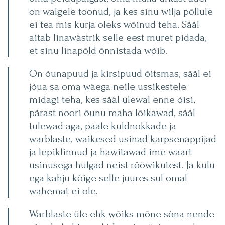
on walgele toonud, ja kes sinu wilja põllule
ei tea mis kurja oleks wõinud teha. Sääl
aitab linawästrik selle eest muret pidada,
et sinu linapõld õnnistada wõib.
On õunapuud ja kirsipuud õitsmas, sääl ei
jõua sa oma wäega neile ussikestele
midagi teha, kes sääl ülewal enne õisi,
pärast noori õunu maha lõikawad, sääl
tulewad aga, pääle kuldnokkade ja
warblaste, wäikesed usinad kärpsenäppijad
ja lepiklinnud ja häwitawad ime wäärt
usinusega hulgad neist rööwikutest. Ja kulu
ega kahju kõige selle juures sul omal
wähemat ei ole.
Warblaste üle ehk wõiks mõne sõna nende