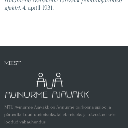
Põllumehe Nädalleht: rahvalik põllumajanduse
ajakiri
, 4. aprill 1931.
MEIST
MTÜ Avinurme Ajavakk on Avinurme piirkonna ajaloo ja
pärandkultuuri uurimiseks, talletamiseks ja tutvustamiseks
loodud vabaühendus.