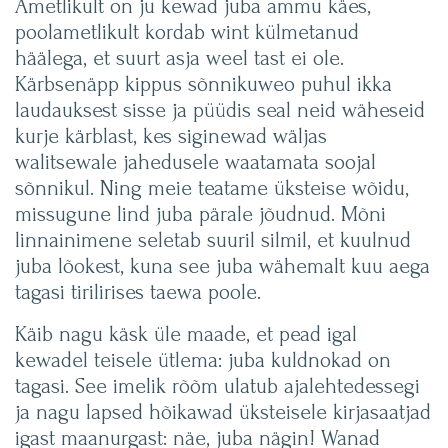
Ametlikult on ju kewad juba ammu käes,
poolametlikult kordab wint külmetanud
häälega, et suurt asja weel tast ei ole.
Kärbsenäpp kippus sõnnikuweo puhul ikka
laudauksest sisse ja püüdis seal neid wäheseid
kurje kärblast, kes siginewad wäljas
walitsewale jahedusele waatamata soojal
sõnnikul. Ning meie teatame üksteise wõidu,
missugune lind juba pärale jõudnud. Mõni
linnainimene seletab suuril silmil, et kuulnud
juba lõokest, kuna see juba wähemalt kuu aega
tagasi tirilirises taewa poole.
Käib nagu käsk üle maade, et pead igal
kewadel teisele ütlema: juba kuldnokad on
tagasi. See imelik rõõm ulatub ajalehtedessegi
ja nagu lapsed hõikawad üksteisele kirjasaatjad
igast maanurgast: näe, juba nägin! Wanad