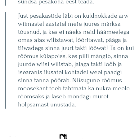
sündsa pesakoha eest teada.
Just pesakastide läbi on kuldnokkade arw
wiimastel aastatel meie juures märksa
tõusnud, ja kes ei näeks neid häämeelega
omas aias wilistawat, lõõritawat, pääga ja
tiiwadega sinna juurt takti lööwat! Ta on kui
rõõmus külapoiss, kes pilli mängib, sinna
juurde wiisi wilistab, jalaga takti lööb ja
iseäranis ilusatel kohtadel weel päädgi
sinna tänna pöörab. Niisugune rõõmus
moosekant teeb tahtmata ka nukra meele
rõõmsaks ja laseb mõndagi muret
hõlpsamast unustada.