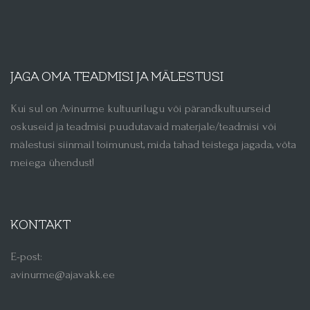
JAGA OMA TEADMISI JA MÄLESTUSI
Kui sul on Avinurme kultuurilugu või pärandkultuurseid
oskuseid ja teadmisi puudutavaid materjale/teadmisi või
mälestusi siinmail toimunust, mida tahad teistega jagada, võta
meiega ühendust!
KONTAKT
E-post:
avinurme@ajavakk.ee