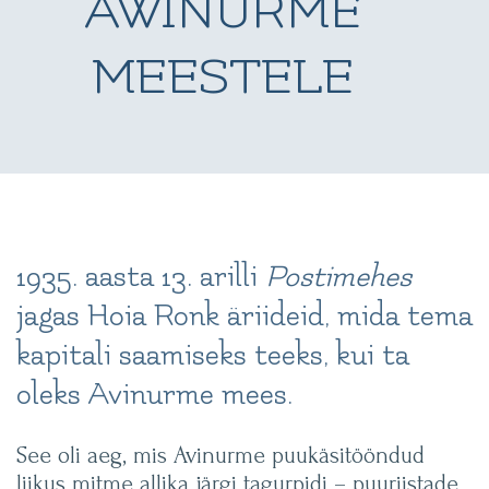
AWINURME
MEESTELE
1935. aasta 13. arilli
Postimehes
jagas Hoia Ronk äriideid, mida tema
kapitali saamiseks teeks, kui ta
oleks Avinurme mees.
See oli aeg, mis Avinurme puukäsitööndud
liikus mitme allika järgi tagurpidi – puuriistade