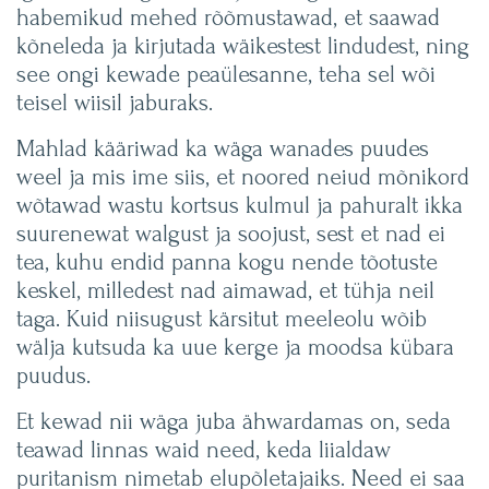
habemikud mehed rõõmustawad, et saawad
kõneleda ja kirjutada wäikestest lindudest, ning
see ongi kewade peaülesanne, teha sel wõi
teisel wiisil jaburaks.
Mahlad kääriwad ka wäga wanades puudes
weel ja mis ime siis, et noored neiud mõnikord
wõtawad wastu kortsus kulmul ja pahuralt ikka
suurenewat walgust ja soojust, sest et nad ei
tea, kuhu endid panna kogu nende tõotuste
keskel, milledest nad aimawad, et tühja neil
taga. Kuid niisugust kärsitut meeleolu wõib
wälja kutsuda ka uue kerge ja moodsa kübara
puudus.
Et kewad nii wäga juba ähwardamas on, seda
teawad linnas waid need, keda liialdaw
puritanism nimetab elupõletajaiks. Need ei saa