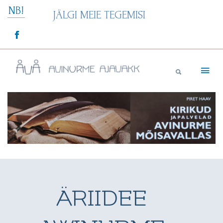
Skip
NB!
JÄLGI MEIE TEGEMISI
to
content
Avinurme Ajavakk
ÄRIIDEE