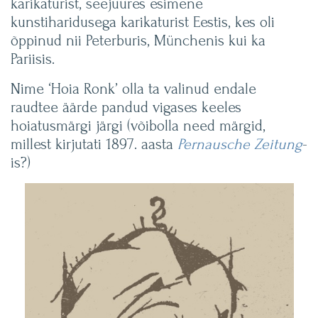
karikaturist, seejuures esimene
kunstiharidusega karikaturist Eestis, kes oli
õppinud nii Peterburis, Münchenis kui ka
Pariisis.
Nime ‘Hoia Ronk’ olla ta valinud endale
raudtee äärde pandud vigases keeles
hoiatusmärgi järgi (võibolla need märgid,
millest kirjutati 1897. aasta
Pernausche Zeitung
-
is?)