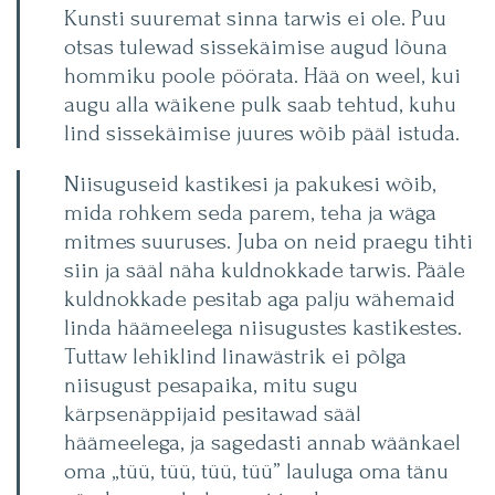
Kunsti suuremat sinna tarwis ei ole. Puu
otsas tulewad sissekäimise augud lõuna
hommiku poole pöörata. Hää on weel, kui
augu alla wäikene pulk saab tehtud, kuhu
lind sissekäimise juures wõib pääl istuda.
Niisuguseid kastikesi ja pakukesi wõib,
mida rohkem seda parem, teha ja wäga
mitmes suuruses. Juba on neid praegu tihti
siin ja sääl näha kuldnokkade tarwis. Pääle
kuldnokkade pesitab aga palju wähemaid
linda häämeelega niisugustes kastikestes.
Tuttaw lehiklind linawästrik ei põlga
niisugust pesapaika, mitu sugu
kärpsenäppijaid pesitawad sääl
häämeelega, ja sagedasti annab wäänkael
oma „tüü, tüü, tüü, tüü” lauluga oma tänu